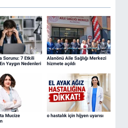
Sorunu: 7 Etkili
Alanönü Aile Sağlığı Merkezi
En Yaygın Nedenleri
hizmete açıldı
ta Mucize
o hastalık için hijyen uyarısı
in