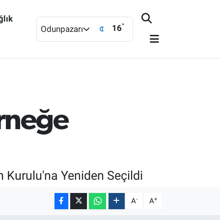
ğlık
°
16
Odunpazarı
erneğe
m Kurulu'na Yeniden Seçildi
-
+
A
A