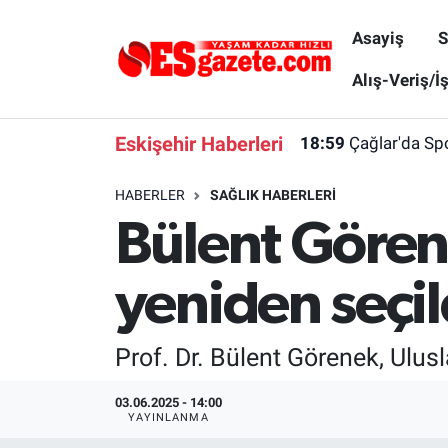
Asayiş
S
Asayiş
Yaşam
Eskişehir Nöbetçi Eczaneler
Alış-Veriş/İ
Spor
Afyonkarahisar
Eskişehir Hava Durumu
Eskişehir Haberleri
18:59
Çağlar'da Spo
Siyaset
Eğitim
Eskişehir Trafik Yoğunluk Haritası
HABERLER
SAĞLIK HABERLERI
Bülent Gören
Gündem
Eskişehirspor Arşivi
Süper Lig Puan Durumu ve Fikstür
Türkiye
Eskişehir Arşivi
Tüm Manşetler
yeniden seçil
Dünya
Röportaj
Son Dakika Haberleri
Prof. Dr. Bülent Görenek, Ulus
Sağlık
Ekonomi
Haber Arşivi
03.06.2025 - 14:00
YAYINLANMA
Alış-Veriş/İş dünyası
Kültür Sanat