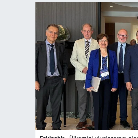
Politika
Bilecik
Kütahya
Gezi
Genel
Çevre
Yerel
Magazin
Bilim ve Teknoloji