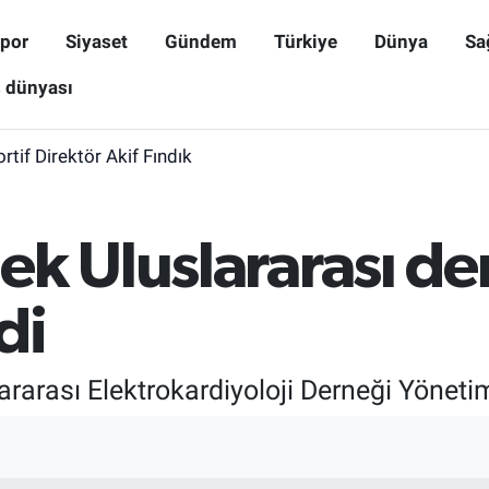
por
Siyaset
Gündem
Türkiye
Dünya
Sa
ş dünyası
rtif Direktör Akif Fındık
ek Uluslararası d
di
lararası Elektrokardiyoloji Derneği Yöneti