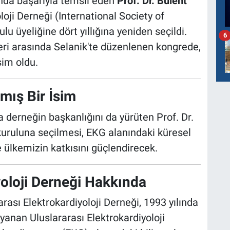
anda başarıyla temsil eden
Prof. Dr. Bülent
loji Derneği (International Society of
lu üyeliğine dört yıllığına yeniden seçildi.
6
eri arasında Selanik'te düzenlenen kongrede,
sim oldu.
mış Bir İsim
 derneğin başkanlığını da yürüten Prof. Dr.
uruluna seçilmesi, EKG alanındaki küresel
ne ülkemizin katkısını güçlendirecek.
yoloji Derneği Hakkında
rası Elektrokardiyoloji Derneği, 1993 yılında
yanan Uluslararası Elektrokardiyoloji