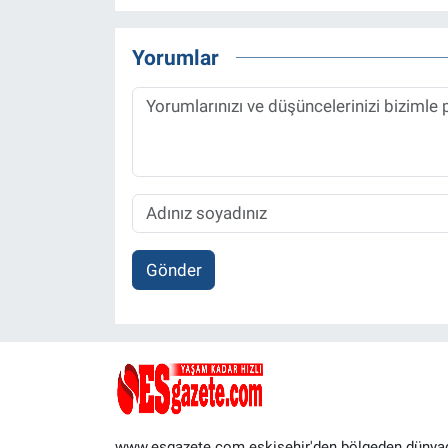
Yorumlar
Gönder
www.esgazete.com eskişehir'den bölgeden dünya