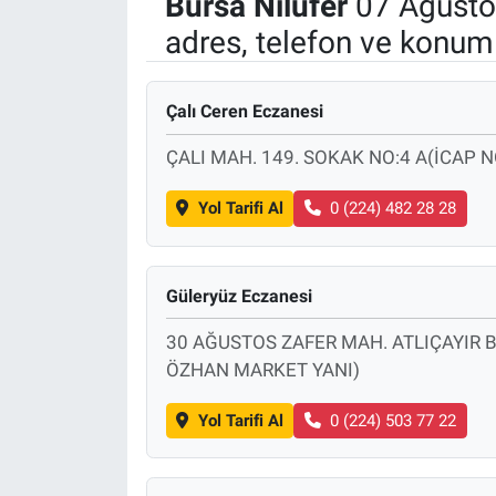
Bursa
Nilüfer
07 Ağusto
adres, telefon ve konuml
Politika
Bilecik
Çalı Ceren Eczanesi
Kütahya
ÇALI MAH. 149. SOKAK NO:4 A(İCAP 
Gezi
Yol Tarifi Al
0 (224) 482 28 28
Genel
Güleryüz Eczanesi
Çevre
30 AĞUSTOS ZAFER MAH. ATLIÇAYIR B
ÖZHAN MARKET YANI)
Yerel
Yol Tarifi Al
0 (224) 503 77 22
Magazin
Bilim ve Teknoloji