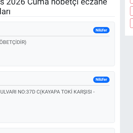
s 2026 Cuma nöbetçi eczane
arı
Nilüfer
NÖBETÇİDİR)
Nilüfer
ULVARI NO:37D C(KAYAPA TOKİ KARŞISI -