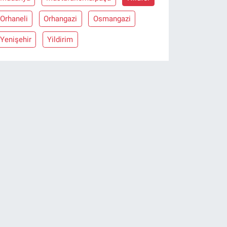
Orhaneli
Orhangazi
Osmangazi
Yenişehir
Yildirim