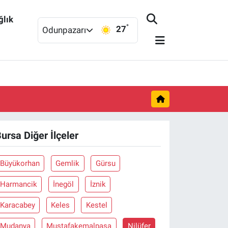
ğlık
°
27
Odunpazarı
ursa Diğer İlçeler
Büyükorhan
Gemlik
Gürsu
Harmancik
İnegöl
İznik
Karacabey
Keles
Kestel
Mudanya
Mustafakemalpaşa
Nilüfer