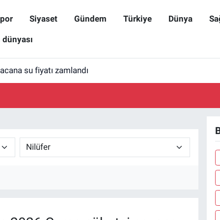
por
Siyaset
Gündem
Türkiye
Dünya
Sa
ş dünyası
cana su fiyatı zamlandı
B