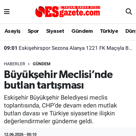
Asayiş
Yaşam
Eskişehir Nöbetçi Eczaneler
Asayiş
Spor
Siyaset
Gündem
Türkiye
Dün
Spor
Afyonkarahisar
Eskişehir Hava Durumu
09:01
Eskişehirspor Sezona Alanya 1221 FK Maçıyla Başlayacak
Siyaset
Eğitim
Eskişehir Trafik Yoğunluk Haritası
HABERLER
GÜNDEM
Gündem
Eskişehirspor Arşivi
Süper Lig Puan Durumu ve Fikstür
Büyükşehir Meclisi’nde
butlan tartışması
Türkiye
Eskişehir Arşivi
Tüm Manşetler
Eskişehir Büyükşehir Belediyesi meclis
Dünya
Röportaj
Son Dakika Haberleri
toplantısında, CHP’de devam eden mutlak
butlan davası ve Türkiye siyasetine ilişkin
Sağlık
Ekonomi
Haber Arşivi
değerlendirmeler gündeme geldi.
Alış-Veriş/İş dünyası
Kültür Sanat
12.06.2026 - 00:10