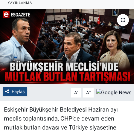
YAYINLANMA
Politika
Bilecik
Kütahya
Gezi
Genel
Çevre
Paylaş
-
+
A
A
Yerel
Eskişehir Büyükşehir Belediyesi Haziran ayı
Magazin
meclis toplantısında, CHP’de devam eden
mutlak butlan davası ve Türkiye siyasetine
Bilim ve Teknoloji