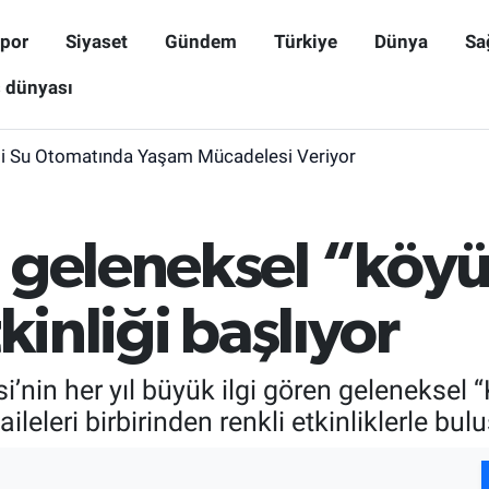
por
Siyaset
Gündem
Türkiye
Dünya
Sa
ş dünyası
i Su Otomatında Yaşam Mücadelesi Veriyor
n geleneksel “kö
kinliği başlıyor
i’nin her yıl büyük ilgi gören geleneksel
 aileleri birbirinden renkli etkinliklerle b