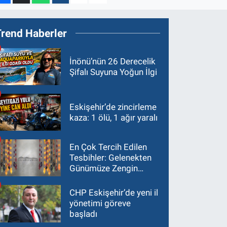
Trend Haberler
İnönü’nün 26 Derecelik
Şifalı Suyuna Yoğun İlgi
Eskişehir’de zincirleme
kaza: 1 ölü, 1 ağır yaralı
En Çok Tercih Edilen
Tesbihler: Gelenekten
Günümüze Zengin
Çeşitlilik
CHP Eskişehir’de yeni il
yönetimi göreve
başladı