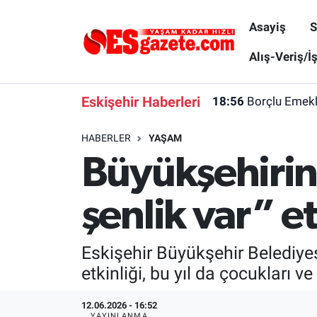
Asayiş
S
Asayiş
Yaşam
Eskişehir Nöbetçi Eczaneler
Alış-Veriş/İ
Spor
Afyonkarahisar
Eskişehir Hava Durumu
Eskişehir Haberleri
18:56
Borçlu Emekl
Siyaset
Eğitim
Eskişehir Trafik Yoğunluk Haritası
HABERLER
YAŞAM
Büyükşehiri
Gündem
Eskişehirspor Arşivi
Süper Lig Puan Durumu ve Fikstür
Türkiye
Eskişehir Arşivi
Tüm Manşetler
şenlik var” et
Dünya
Röportaj
Son Dakika Haberleri
Eskişehir Büyükşehir Belediyes
Sağlık
Ekonomi
Haber Arşivi
etkinliği, bu yıl da çocukları ve
Alış-Veriş/İş dünyası
Kültür Sanat
12.06.2026 - 16:52
YAYINLANMA