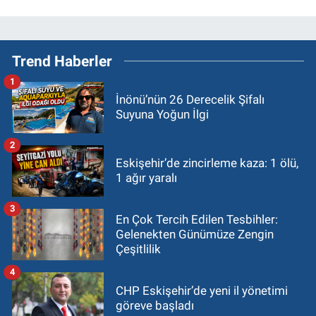
Trend Haberler
1
İnönü’nün 26 Derecelik Şifalı
Suyuna Yoğun İlgi
2
Eskişehir’de zincirleme kaza: 1 ölü,
1 ağır yaralı
3
En Çok Tercih Edilen Tesbihler:
Gelenekten Günümüze Zengin
Çeşitlilik
4
CHP Eskişehir’de yeni il yönetimi
göreve başladı