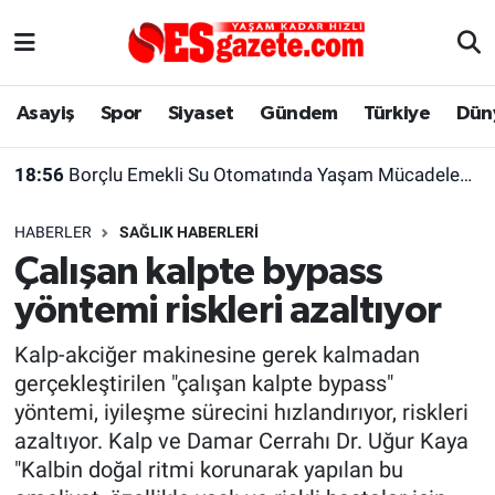
Asayiş
Yaşam
Eskişehir Nöbetçi Eczaneler
Asayiş
Spor
Siyaset
Gündem
Türkiye
Dün
Spor
Afyonkarahisar
Eskişehir Hava Durumu
18:56
Borçlu Emekli Su Otomatında Yaşam Mücadelesi Veriyor
Siyaset
Eğitim
Eskişehir Trafik Yoğunluk Haritası
HABERLER
SAĞLIK HABERLERI
Gündem
Eskişehirspor Arşivi
Süper Lig Puan Durumu ve Fikstür
Çalışan kalpte bypass
yöntemi riskleri azaltıyor
Türkiye
Eskişehir Arşivi
Tüm Manşetler
Kalp-akciğer makinesine gerek kalmadan
Dünya
Röportaj
Son Dakika Haberleri
gerçekleştirilen "çalışan kalpte bypass"
yöntemi, iyileşme sürecini hızlandırıyor, riskleri
Sağlık
Ekonomi
Haber Arşivi
azaltıyor. Kalp ve Damar Cerrahı Dr. Uğur Kaya
"Kalbin doğal ritmi korunarak yapılan bu
Alış-Veriş/İş dünyası
Kültür Sanat