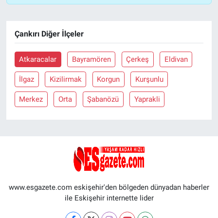
Çankırı Diğer İlçeler
Atkaracalar
Bayramören
Çerkeş
Eldivan
İlgaz
Kizilirmak
Korgun
Kurşunlu
Merkez
Orta
Şabanözü
Yaprakli
www.esgazete.com eskişehir'den bölgeden dünyadan haberler
ile Eskişehir internette lider