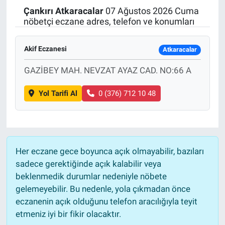
Çankırı
Atkaracalar
07 Ağustos 2026 Cuma
Politika
nöbetçi eczane adres, telefon ve konumları
Bilecik
Akif Eczanesi
Atkaracalar
Kütahya
GAZİBEY MAH. NEVZAT AYAZ CAD. NO:66 A
Yol Tarifi Al
0 (376) 712 10 48
Gezi
Genel
Çevre
Her eczane gece boyunca açık olmayabilir, bazıları
sadece gerektiğinde açık kalabilir veya
Yerel
beklenmedik durumlar nedeniyle nöbete
gelemeyebilir. Bu nedenle, yola çıkmadan önce
Magazin
eczanenin açık olduğunu telefon aracılığıyla teyit
etmeniz iyi bir fikir olacaktır.
Bilim ve Teknoloji