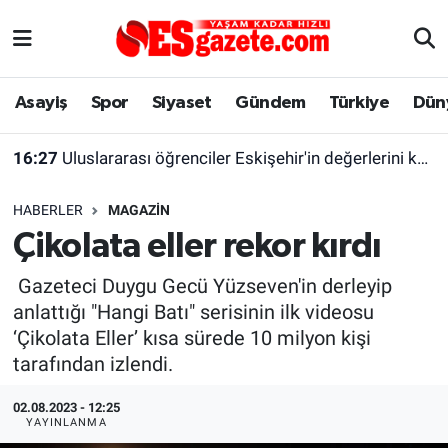
Asayiş
Yaşam
Eskişehir Nöbetçi Eczaneler
Asayiş
Spor
Siyaset
Gündem
Türkiye
Dün
Spor
Afyonkarahisar
Eskişehir Hava Durumu
16:27
Uluslararası öğrenciler Eskişehir'in değerlerini keşfetti
Siyaset
Eğitim
Eskişehir Trafik Yoğunluk Haritası
HABERLER
MAGAZIN
Gündem
Eskişehirspor Arşivi
Süper Lig Puan Durumu ve Fikstür
Çikolata eller rekor kırdı
Türkiye
Eskişehir Arşivi
Tüm Manşetler
Gazeteci Duygu Gecü Yüzseven'in derleyip
anlattığı "Hangi Batı" serisinin ilk videosu
Dünya
Röportaj
Son Dakika Haberleri
‘Çikolata Eller’ kısa sürede 10 milyon kişi
tarafından izlendi.
Sağlık
Ekonomi
Haber Arşivi
02.08.2023 - 12:25
YAYINLANMA
Alış-Veriş/İş dünyası
Kültür Sanat