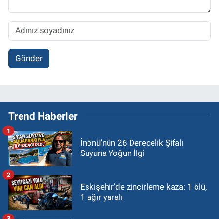
Gönder
Trend Haberler
1
İnönü’nün 26 Derecelik Şifalı
Suyuna Yoğun İlgi
2
Eskişehir’de zincirleme kaza: 1 ölü,
1 ağır yaralı
3