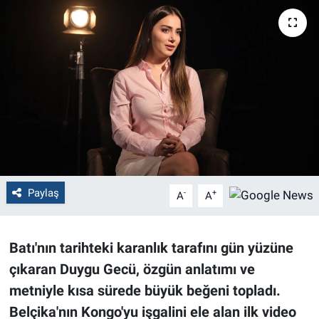
Politika
Bilecik
Kütahya
Gezi
Genel
Paylaş
-
+
A
A
Çevre
Yerel
Batı'nın tarihteki karanlık tarafını gün yüzüne
çıkaran Duygu Gecü, özgün anlatımı ve
Magazin
metniyle kısa sürede büyük beğeni topladı.
Belçika'nın Kongo'yu işgalini ele alan ilk video
Bilim ve Teknoloji