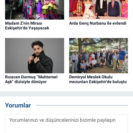
Madam Z’nin Mirası
Arda Genç Nurbanu ile evlendi
Eskişehir’de Yaşayacak
Rızacan Durmuş “Muhtemel
Demiryol Meslek Okulu
Aşk” dizisiyle dönüyor
mezunları Eskişehir'de buluştu
Yorumlar