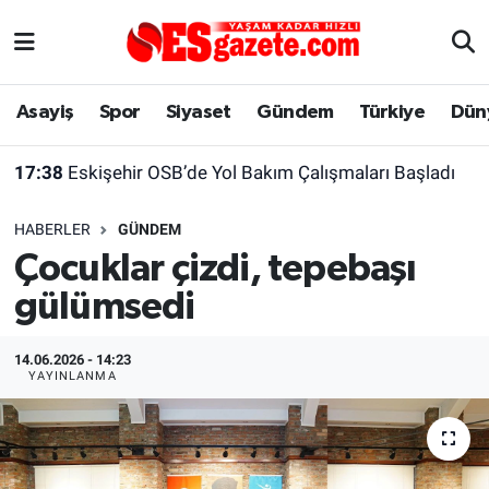
Asayiş
Yaşam
Eskişehir Nöbetçi Eczaneler
Asayiş
Spor
Siyaset
Gündem
Türkiye
Dün
Spor
Afyonkarahisar
Eskişehir Hava Durumu
17:38
Eskişehir OSB’de Yol Bakım Çalışmaları Başladı
Siyaset
Eğitim
Eskişehir Trafik Yoğunluk Haritası
HABERLER
GÜNDEM
Gündem
Eskişehirspor Arşivi
Süper Lig Puan Durumu ve Fikstür
Çocuklar çizdi, tepebaşı
gülümsedi
Türkiye
Eskişehir Arşivi
Tüm Manşetler
Dünya
Röportaj
Son Dakika Haberleri
14.06.2026 - 14:23
YAYINLANMA
Sağlık
Ekonomi
Haber Arşivi
Alış-Veriş/İş dünyası
Kültür Sanat