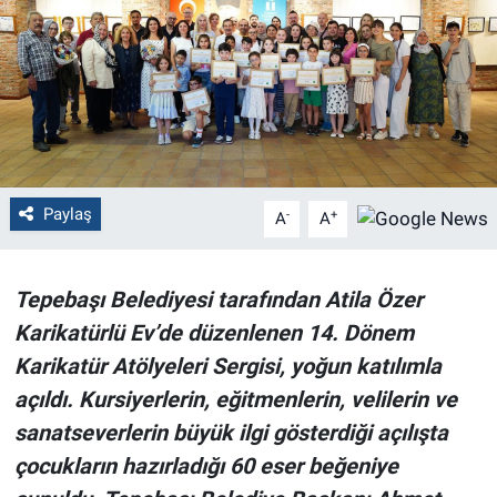
Politika
Bilecik
Kütahya
Gezi
Paylaş
-
+
A
A
Genel
Tepebaşı Belediyesi tarafından Atila Özer
Çevre
Karikatürlü Ev’de düzenlenen 14. Dönem
Karikatür Atölyeleri Sergisi, yoğun katılımla
Yerel
açıldı. Kursiyerlerin, eğitmenlerin, velilerin ve
sanatseverlerin büyük ilgi gösterdiği açılışta
Magazin
çocukların hazırladığı 60 eser beğeniye
Bilim ve Teknoloji