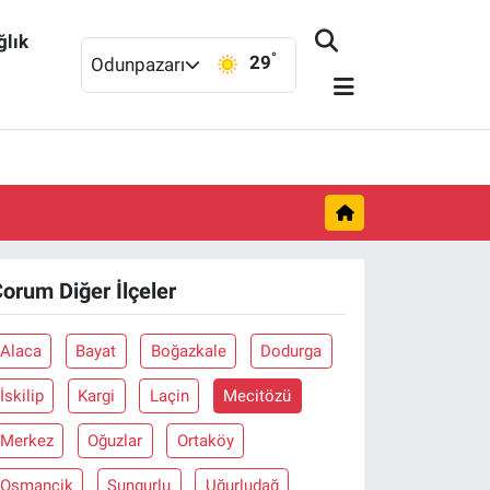
ğlık
°
29
Odunpazarı
orum Diğer İlçeler
Alaca
Bayat
Boğazkale
Dodurga
İskilip
Kargi
Laçin
Mecitözü
Merkez
Oğuzlar
Ortaköy
Osmancik
Sungurlu
Uğurludağ