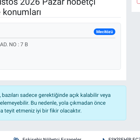
stos 2026 Pazar nöbetçi
e konumları
Mecitözü
D. NO : 7 B
bazıları sadece gerektiğinde açık kalabilir veya
lemeyebilir. Bu nedenle, yola çıkmadan önce
teyit etmeniz iyi bir fikir olacaktır.
Eskişehir Nöbetçi Eczaneler
ESKİŞEHİR EC