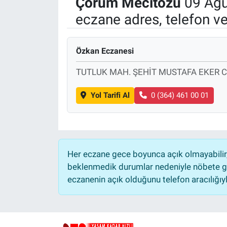
Çorum
Mecitözü
09 Ağu
eczane adres, telefon v
Politika
Bilecik
Özkan Eczanesi
Kütahya
TUTLUK MAH. ŞEHİT MUSTAFA EKER CA
Gezi
Yol Tarifi Al
0 (364) 461 00 01
Genel
Çevre
Her eczane gece boyunca açık olmayabilir, 
beklenmedik durumlar nedeniyle nöbete ge
Yerel
eczanenin açık olduğunu telefon aracılığıyla 
Magazin
Bilim ve Teknoloji