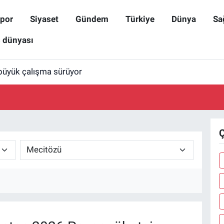
por
Siyaset
Gündem
Türkiye
Dünya
Sa
ş dünyası
büyük çalışma sürüyor
Ç