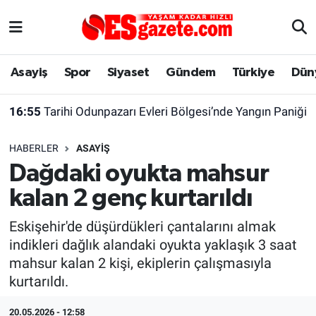
Asayiş
Yaşam
Eskişehir Nöbetçi Eczaneler
Asayiş
Spor
Siyaset
Gündem
Türkiye
Dün
Spor
Afyonkarahisar
Eskişehir Hava Durumu
16:55
Tarihi Odunpazarı Evleri Bölgesi’nde Yangın Paniği
Siyaset
Eğitim
Eskişehir Trafik Yoğunluk Haritası
HABERLER
ASAYIŞ
Gündem
Eskişehirspor Arşivi
Süper Lig Puan Durumu ve Fikstür
Dağdaki oyukta mahsur
kalan 2 genç kurtarıldı
Türkiye
Eskişehir Arşivi
Tüm Manşetler
Eskişehir'de düşürdükleri çantalarını almak
Dünya
Röportaj
Son Dakika Haberleri
indikleri dağlık alandaki oyukta yaklaşık 3 saat
mahsur kalan 2 kişi, ekiplerin çalışmasıyla
Sağlık
Ekonomi
Haber Arşivi
kurtarıldı.
Alış-Veriş/İş dünyası
Kültür Sanat
20.05.2026 - 12:58