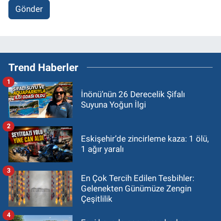
Gönder
Trend Haberler
1
İnönü’nün 26 Derecelik Şifalı
Suyuna Yoğun İlgi
2
Eskişehir’de zincirleme kaza: 1 ölü,
1 ağır yaralı
3
En Çok Tercih Edilen Tesbihler:
Gelenekten Günümüze Zengin
Çeşitlilik
4