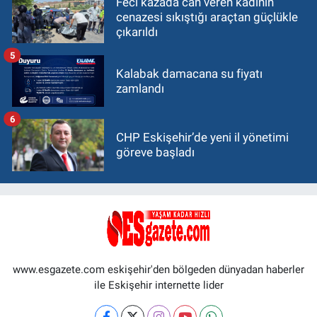
Feci kazada can veren kadının
cenazesi sıkıştığı araçtan güçlükle
çıkarıldı
5
Kalabak damacana su fiyatı
zamlandı
6
CHP Eskişehir’de yeni il yönetimi
göreve başladı
www.esgazete.com eskişehir'den bölgeden dünyadan haberler
ile Eskişehir internette lider