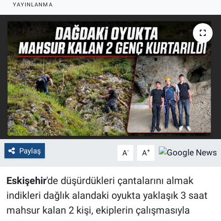
YAYINLANMA
Politika
Bilecik
Kütahya
Gezi
Genel
Çevre
Paylaş
-
+
A
A
Yerel
Eskişehir
'de düşürdükleri çantalarını almak
Magazin
indikleri dağlık alandaki oyukta yaklaşık 3 saat
mahsur kalan 2 kişi, ekiplerin çalışmasıyla
Bilim ve Teknoloji