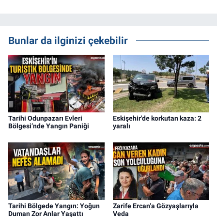
Bunlar da ilginizi çekebilir
Tarihi Odunpazarı Evleri
Eskişehir'de korkutan kaza: 2
Bölgesi’nde Yangın Paniği
yaralı
Tarihi Bölgede Yangın: Yoğun
Zarife Ercan’a Gözyaşlarıyla
Duman Zor Anlar Yaşattı
Veda