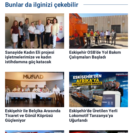
Bunlar da ilginizi çekebilir
Sanayide Kadın Eli projesi
Eskişehir OSB’de Yol Bakım
işletmelerimize ve kadın
Çalışmaları Başladı
istihdamına güç katacak
Eskişehir ile Belçika Arasında
Eskişehir’de Üretilen Yerli
Ticaret ve Gönül Köprüsü
Lokomotif Tanzanya’ya
Güçleniyor
Uğurlandı