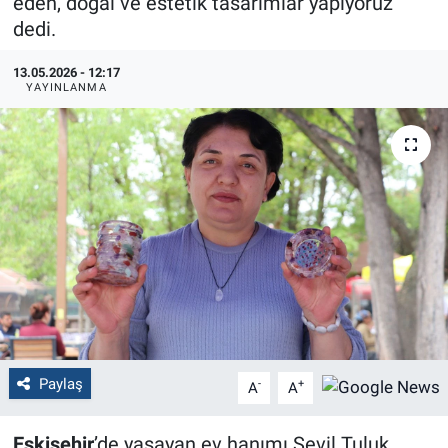
eden, doğal ve estetik tasarımlar yapıyoruz"
dedi.
Politika
13.05.2026 - 12:17
Bilecik
YAYINLANMA
Kütahya
Gezi
Genel
Çevre
Yerel
Paylaş
-
+
A
A
Magazin
Eskişehir
’de yaşayan ev hanımı Sevil Tuluk,
Bilim ve Teknoloji