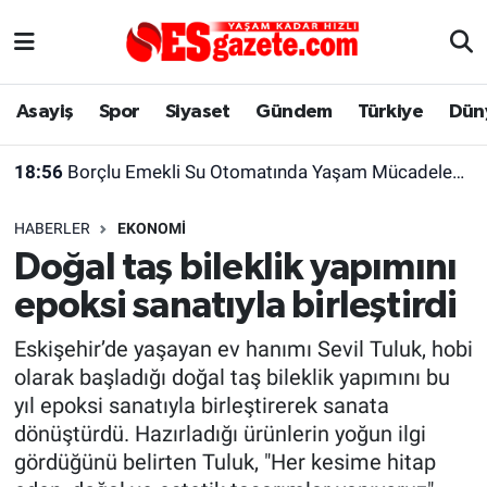
Asayiş
Yaşam
Eskişehir Nöbetçi Eczaneler
Asayiş
Spor
Siyaset
Gündem
Türkiye
Dün
Spor
Afyonkarahisar
Eskişehir Hava Durumu
18:56
Borçlu Emekli Su Otomatında Yaşam Mücadelesi Veriyor
Siyaset
Eğitim
Eskişehir Trafik Yoğunluk Haritası
HABERLER
EKONOMI
Gündem
Eskişehirspor Arşivi
Süper Lig Puan Durumu ve Fikstür
Doğal taş bileklik yapımını
epoksi sanatıyla birleştirdi
Türkiye
Eskişehir Arşivi
Tüm Manşetler
Eskişehir’de yaşayan ev hanımı Sevil Tuluk, hobi
Dünya
Röportaj
Son Dakika Haberleri
olarak başladığı doğal taş bileklik yapımını bu
yıl epoksi sanatıyla birleştirerek sanata
Sağlık
Ekonomi
Haber Arşivi
dönüştürdü. Hazırladığı ürünlerin yoğun ilgi
gördüğünü belirten Tuluk, "Her kesime hitap
Alış-Veriş/İş dünyası
Kültür Sanat