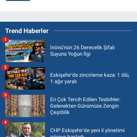
Trend Haberler
1
İnönü’nün 26 Derecelik Şifalı
Suyuna Yoğun İlgi
2
Eskişehir’de zincirleme kaza: 1 ölü,
1 ağır yaralı
3
En Çok Tercih Edilen Tesbihler:
Gelenekten Günümüze Zengin
Çeşitlilik
4
CHP Eskişehir’de yeni il yönetimi
göreve başladı