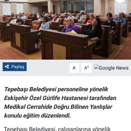
Politika
Bilecik
Kütahya
Gezi
Paylaş
-
+
A
A
Genel
Çevre
Tepebaşı Belediyesi personeline yönelik
Eskişehir Özel Gürlife Hastanesi tarafından
Yerel
Medikal Cerrahide Doğru Bilinen Yanlışlar
Magazin
konulu eğitim düzenlendi.
Tepebaşı Belediyesi, çalışanlarına yönelik
Bilim ve Teknoloji