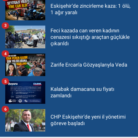
Eskişehir’de zincirleme kaza: 1 ölü,
1 ağır yaralı
3
Feci kazada can veren kadının
cenazesi sıkıştığı araçtan güçlükle
çıkarıldı
4
Zarife Ercan’a Gözyaşlarıyla Veda
5
Kalabak damacana su fiyatı
zamlandı
6
CHP Eskişehir’de yeni il yönetimi
göreve başladı