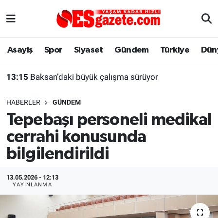
Asayiş
Yaşam
Eskişehir Nöbetçi Eczaneler
Asayiş
Spor
Siyaset
Gündem
Türkiye
Dün
Spor
Afyonkarahisar
Eskişehir Hava Durumu
13:15
Baksan’daki büyük çalışma sürüyor
Siyaset
Eğitim
Eskişehir Trafik Yoğunluk Haritası
HABERLER
GÜNDEM
Gündem
Eskişehirspor Arşivi
Süper Lig Puan Durumu ve Fikstür
Tepebaşı personeli medikal
cerrahi konusunda
Türkiye
Eskişehir Arşivi
Tüm Manşetler
bilgilendirildi
Dünya
Röportaj
Son Dakika Haberleri
13.05.2026 - 12:13
Sağlık
Ekonomi
Haber Arşivi
YAYINLANMA
Alış-Veriş/İş dünyası
Kültür Sanat