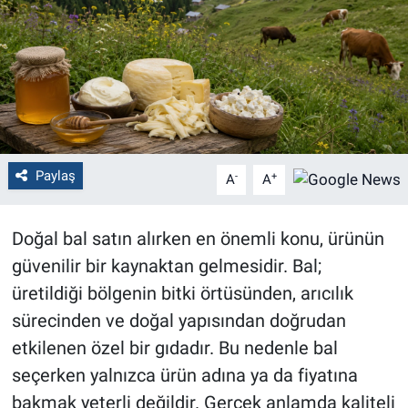
Politika
Bilecik
Kütahya
Gezi
Paylaş
-
+
A
A
Genel
Doğal bal satın alırken en önemli konu, ürünün
güvenilir bir kaynaktan gelmesidir. Bal;
Çevre
üretildiği bölgenin bitki örtüsünden, arıcılık
Yerel
sürecinden ve doğal yapısından doğrudan
etkilenen özel bir gıdadır. Bu nedenle bal
Magazin
seçerken yalnızca ürün adına ya da fiyatına
bakmak yeterli değildir. Gerçek anlamda kaliteli
Bilim ve Teknoloji