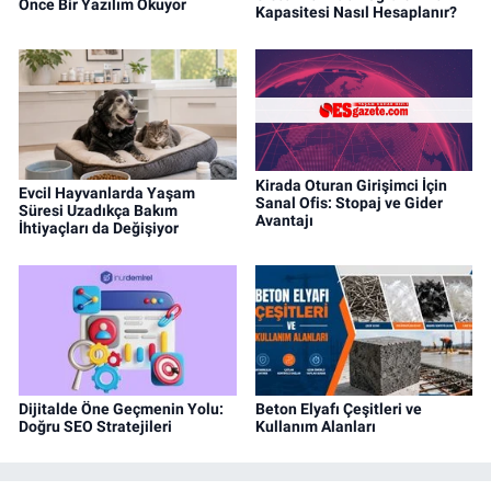
Önce Bir Yazılım Okuyor
Kapasitesi Nasıl Hesaplanır?
Kirada Oturan Girişimci İçin
Evcil Hayvanlarda Yaşam
Sanal Ofis: Stopaj ve Gider
Süresi Uzadıkça Bakım
Avantajı
İhtiyaçları da Değişiyor
Dijitalde Öne Geçmenin Yolu:
Beton Elyafı Çeşitleri ve
Doğru SEO Stratejileri
Kullanım Alanları