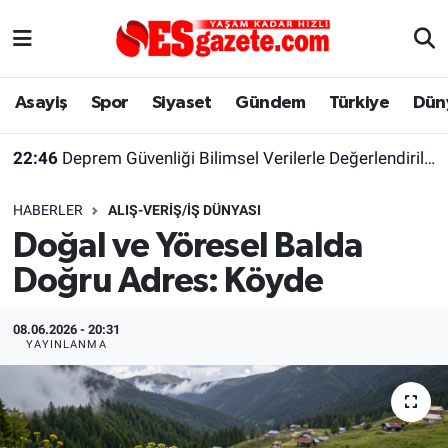
Asayiş
Yaşam
Eskişehir Nöbetçi Eczaneler
Asayiş
Spor
Siyaset
Gündem
Türkiye
Dün
Spor
Afyonkarahisar
Eskişehir Hava Durumu
22:46
Deprem Güvenliği Bilimsel Verilerle Değerlendirilmeli
Siyaset
Eğitim
Eskişehir Trafik Yoğunluk Haritası
HABERLER
ALIŞ-VERIŞ/İŞ DÜNYASI
Gündem
Eskişehirspor Arşivi
Süper Lig Puan Durumu ve Fikstür
Doğal ve Yöresel Balda
Doğru Adres: Köyde
Türkiye
Eskişehir Arşivi
Tüm Manşetler
Dünya
Röportaj
Son Dakika Haberleri
08.06.2026 - 20:31
YAYINLANMA
Sağlık
Ekonomi
Haber Arşivi
Alış-Veriş/İş dünyası
Kültür Sanat