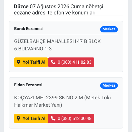
Düzce
07 Ağustos 2026 Cuma nöbetçi
Politika
eczane adres, telefon ve konumları
Bilecik
Burak Eczanesi
Merkez
Kütahya
GÜZELBAHÇE MAHALLESI147 B BLOK
6.BULVARNO:1-3
Gezi
Yol Tarifi Al
0 (380) 411 82 83
Genel
Fidan Eczanesi
Çevre
Merkez
KOÇYAZI MH. 2399.SK NO:2 M (Metek Toki
Yerel
Halkmar Market Yanı)
Magazin
Yol Tarifi Al
0 (380) 512 30 48
Bilim ve Teknoloji