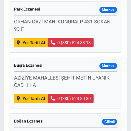
Park Eczanesi
Merkez
ORHAN GAZİ MAH. KONURALP 431 SOKAK
93 F
Yol Tarifi Al
0 (380) 524 83 13
Büşra Eczanesi
Merkez
AZİZİYE MAHALLESİ ŞEHİT METİN UYANIK
CAD. 11 A
Yol Tarifi Al
0 (380) 523 80 30
Doğan Eczanesi
Çilimli