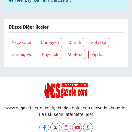
etmeniz iyi bir fikir olacaktır.
Düzce Diğer İlçeler
Akçakoca
Cumayeri
Çilimli
Gölyaka
Gümüşova
Kaynaşli
Merkez
Yiğilca
www.esgazete.com eskişehir'den bölgeden dünyadan haberler
ile Eskişehir internette lider