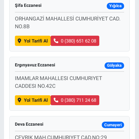
Şifa Eczanesi
Yığılca
ORHANGAZİ MAHALLESİ CUMHURİYET CAD.
NO.8B
Yol Tarifi Al
0 (380) 651 62 08
Ergınyavuz Eczanesi
Gölyaka
IMAMLAR MAHALLESI CUMHURIYET
CADDESI NO.42C
Yol Tarifi Al
0 (380) 711 24 68
Deva Eczanesi
Cumayeri
ÇEVRIK MAH.CUMHURIYET CAD.NO:29