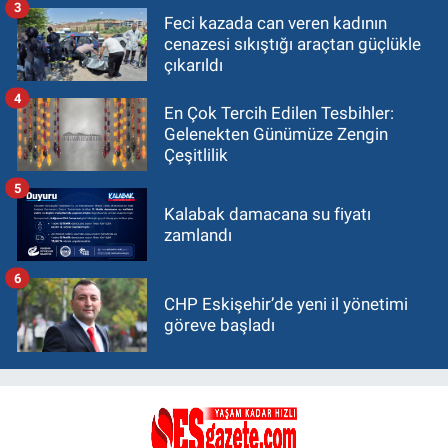
3
Feci kazada can veren kadının
cenazesi sıkıştığı araçtan güçlükle
çıkarıldı
4
En Çok Tercih Edilen Tesbihler:
Gelenekten Günümüze Zengin
Çeşitlilik
5
Kalabak damacana su fiyatı
zamlandı
6
CHP Eskişehir’de yeni il yönetimi
göreve başladı