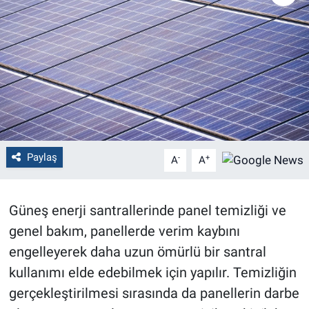
Politika
Bilecik
Kütahya
Gezi
Paylaş
-
+
A
A
Genel
Çevre
Güneş enerji santrallerinde panel temizliği ve
genel bakım, panellerde verim kaybını
Yerel
engelleyerek daha uzun ömürlü bir santral
Magazin
kullanımı elde edebilmek için yapılır. Temizliğin
gerçekleştirilmesi sırasında da panellerin darbe
Bilim ve Teknoloji