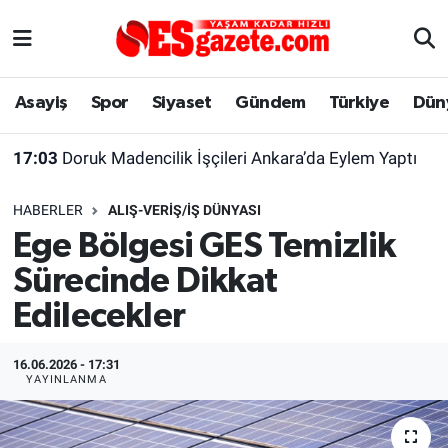
Asayiş
Yaşam
Eskişehir Nöbetçi Eczaneler
Asayiş
Spor
Siyaset
Gündem
Türkiye
Dün
Spor
Afyonkarahisar
Eskişehir Hava Durumu
17:03
Doruk Madencilik İşçileri Ankara’da Eylem Yaptı
Siyaset
Eğitim
Eskişehir Trafik Yoğunluk Haritası
HABERLER
ALIŞ-VERIŞ/İŞ DÜNYASI
Gündem
Eskişehirspor Arşivi
Süper Lig Puan Durumu ve Fikstür
Ege Bölgesi GES Temizlik
Sürecinde Dikkat
Türkiye
Eskişehir Arşivi
Tüm Manşetler
Edilecekler
Dünya
Röportaj
Son Dakika Haberleri
16.06.2026 - 17:31
Sağlık
Ekonomi
Haber Arşivi
YAYINLANMA
Alış-Veriş/İş dünyası
Kültür Sanat