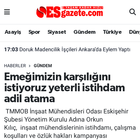
Asayiş
Yaşam
Eskişehir Nöbetçi Eczaneler
Asayiş
Spor
Siyaset
Gündem
Türkiye
Dün
Spor
Afyonkarahisar
Eskişehir Hava Durumu
17:03
Doruk Madencilik İşçileri Ankara’da Eylem Yaptı
Siyaset
Eğitim
Eskişehir Trafik Yoğunluk Haritası
HABERLER
GÜNDEM
Gündem
Eskişehirspor Arşivi
Süper Lig Puan Durumu ve Fikstür
Emeğimizin karşılığını
istiyoruz yeterli istihdam
Türkiye
Eskişehir Arşivi
Tüm Manşetler
adil atama
Dünya
Röportaj
Son Dakika Haberleri
TMMOB İnşaat Mühendisleri Odası Eskişehir
Şubesi Yönetim Kurulu Adına Orkun
Sağlık
Ekonomi
Haber Arşivi
Kılıç, inşaat mühendislerinin istihdamı, çalışma
koşulları ve özlük hakları kampanyası
Alış-Veriş/İş dünyası
Kültür Sanat