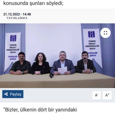
konusunda şunları söyledi;
Politika
21.12.2022 - 14:48
YAYINLANMA
Bilecik
Kütahya
Gezi
Genel
Çevre
Yerel
Paylaş
-
+
A
A
Magazin
“Bizler, ülkenin dört bir yanındaki
Bilim ve Teknoloji