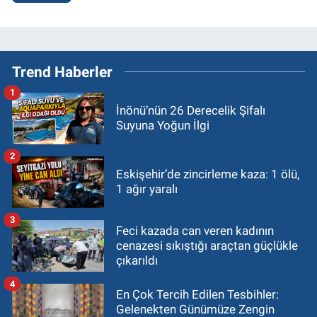
Trend Haberler
1
İnönü’nün 26 Derecelik Şifalı
Suyuna Yoğun İlgi
2
Eskişehir’de zincirleme kaza: 1 ölü,
1 ağır yaralı
3
Feci kazada can veren kadının
cenazesi sıkıştığı araçtan güçlükle
çıkarıldı
4
En Çok Tercih Edilen Tesbihler:
Gelenekten Günümüze Zengin