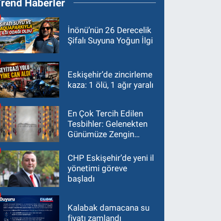
Trend Haberler
İnönü’nün 26 Derecelik
Şifalı Suyuna Yoğun İlgi
Eskişehir’de zincirleme
kaza: 1 ölü, 1 ağır yaralı
En Çok Tercih Edilen
Tesbihler: Gelenekten
Günümüze Zengin
Çeşitlilik
CHP Eskişehir’de yeni il
yönetimi göreve
başladı
Kalabak damacana su
fiyatı zamlandı