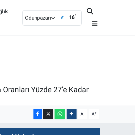
ğlık
°
16
Odunpazarı
Oranları Yüzde 27’e Kadar
-
+
A
A