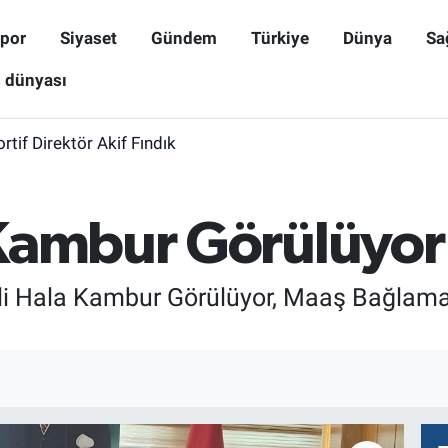
por
Siyaset
Gündem
Türkiye
Dünya
Sa
ş dünyası
rtif Direktör Akif Fındık
Kambur Görülüyor
i Hala Kambur Görülüyor, Maaş Bağlama 