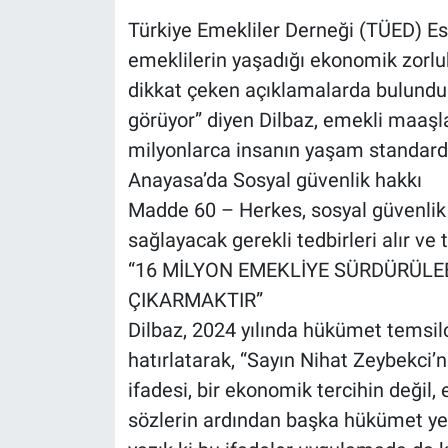
Türkiye Emekliler Derneği (TÜED) Es
emeklilerin yaşadığı ekonomik zorluk
dikkat çeken açıklamalarda bulundu.
görüyor” diyen Dilbaz, emekli maaşla
milyonlarca insanın yaşam standard
Anayasa’da Sosyal güvenlik hakkı
Madde 60 – Herkes, sosyal güvenlik h
sağlayacak gerekli tedbirleri alır ve t
“16 MİLYON EMEKLİYE SÜRDÜRÜLEB
ÇIKARMAKTIR”
Dilbaz, 2024 yılında hükümet temsilc
hatırlatarak, “Sayın Nihat Zeybekci’n
ifadesi, bir ekonomik tercihin değil, 
sözlerin ardından başka hükümet yetk