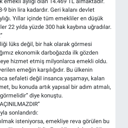
k emekli aylığı olan 14.469 TL almaktadır.
-9 bin lira kadardır. Geri kalanı devlet
lığı. Yıllar içinde tüm emekliler en düşük
ler 22 yılda yüzde 300 hak kaybına uğradılar.
”
liği lüks değil, bir hak olarak görmesi
dığımız ekonomik darboğazda ilk gözden
ülkeye hizmet etmiş milyonlarca emekli oldu.
verilen emeğin karşılığıdır. Bu ülkenin
nca sefaleti değil insanca yaşamayı, kalan
et, bu konuda artık yapısal bir adım atmalı,
görmelidir” diye konuştu.
AÇINILMAZDIR”
yla sonlandırdı:
atılmak isteniyorsa, emekliye reva görülen bu