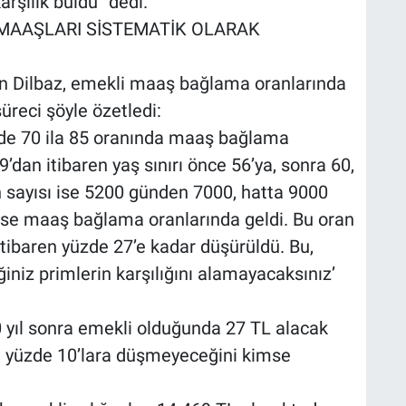
rşılık buldu” dedi.
 MAAŞLARI SİSTEMATİK OLARAK
n Dilbaz, emekli maaş bağlama oranlarında
üreci şöyle özetledi:
zde 70 ila 85 oranında maaş bağlama
’dan itibaren yaş sınırı önce 56’ya, sonra 60,
n sayısı ise 5200 günden 7000, hatta 9000
e ise maaş bağlama oranlarında geldi. Bu oran
itibaren yüzde 27’e kadar düşürüldü. Bu,
iniz primlerin karşılığını alamayacaksınız’
0 yıl sonra emekli olduğunda 27 TL alacak
ın yüzde 10’lara düşmeyeceğini kimse