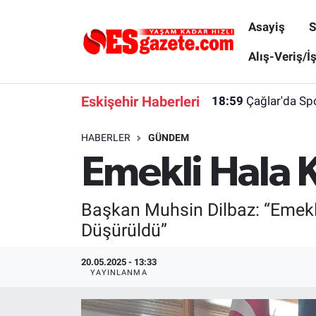
Asayiş
S
Asayiş
Yaşam
Eskişehir Nöbetçi Eczaneler
Alış-Veriş/İ
Spor
Afyonkarahisar
Eskişehir Hava Durumu
Eskişehir Haberleri
18:59
Çağlar'da Spo
Siyaset
Eğitim
Eskişehir Trafik Yoğunluk Haritası
HABERLER
GÜNDEM
Emekli Hala 
Gündem
Eskişehirspor Arşivi
Süper Lig Puan Durumu ve Fikstür
Türkiye
Eskişehir Arşivi
Tüm Manşetler
Başkan Muhsin Dilbaz: “Emekl
Düşürüldü”
Dünya
Röportaj
Son Dakika Haberleri
20.05.2025 - 13:33
Sağlık
Ekonomi
Haber Arşivi
YAYINLANMA
Alış-Veriş/İş dünyası
Kültür Sanat