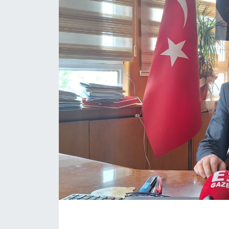
Politika
Bilecik
Kütahya
Gezi
Genel
Çevre
Yerel
Magazin
Bilim ve Teknoloji