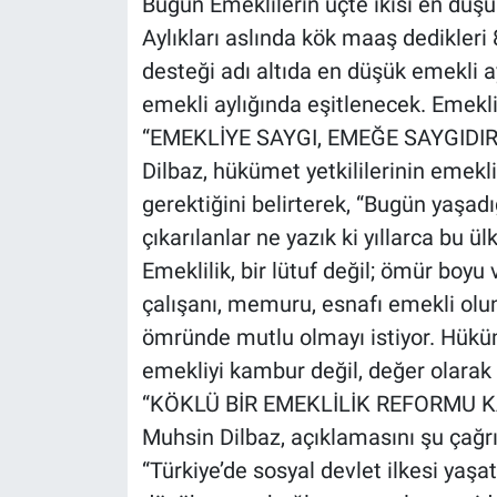
Bugün Emeklilerin üçte ikisi en düşü
Aylıkları aslında kök maaş dedikleri 8
desteği adı altıda en düşük emekli ay
emekli aylığında eşitlenecek. Emekli
“EMEKLİYE SAYGI, EMEĞE SAYGIDIR
Dilbaz, hükümet yetkililerinin emekli
gerektiğini belirterek, “Bugün yaşa
çıkarılanlar ne yazık ki yıllarca bu 
Emeklilik, bir lütuf değil; ömür boyu 
çalışanı, memuru, esnafı emekli olu
ömründe mutlu olmayı istiyor. Hüküm
emekliyi kambur değil, değer olarak 
“KÖKLÜ BİR EMEKLİLİK REFORMU K
Muhsin Dilbaz, açıklamasını şu çağrı
“Türkiye’de sosyal devlet ilkesi yaş