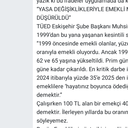
yazık ki bu ifadeler uygulamada da ka
“YASA DEĞİŞİKLİKLERİYLE EMEKLİ
DÜŞÜRÜLDÜ”
TÜED Eskişehir Şube Başkanı Muhsi
1999’dan bu yana yaşanan kesintili s
“1999 öncesinde emekli olanlar, yü
oranıyla emekli oluyordu. Ancak 1999
62 ve 65 yaşına yükseltildi. Prim gü
güne kadar çıkarıldı. En kritik darb
2024 itibarıyla yüzde 35’e 2025 den 
emeklilere ‘hayatınız boyunca ödediğ
demektir.”
Çalışırken 100 TL alan bir emekçi 4
demektir. İlerleyen yıllarda bu oran
söyleyemez.