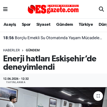
Asayiş
Yaşam
Eskişehir Nöbetçi Eczaneler
Asayiş
Spor
Siyaset
Gündem
Türkiye
Dün
Spor
Afyonkarahisar
Eskişehir Hava Durumu
18:56
Borçlu Emekli Su Otomatında Yaşam Mücadelesi Veriyor
Siyaset
Eğitim
Eskişehir Trafik Yoğunluk Haritası
HABERLER
GÜNDEM
Gündem
Eskişehirspor Arşivi
Süper Lig Puan Durumu ve Fikstür
Enerji hatları Eskişehir’de
deneyimlendi
Türkiye
Eskişehir Arşivi
Tüm Manşetler
Dünya
Röportaj
Son Dakika Haberleri
12.06.2026 - 12:32
YAYINLANMA
Sağlık
Ekonomi
Haber Arşivi
Alış-Veriş/İş dünyası
Kültür Sanat