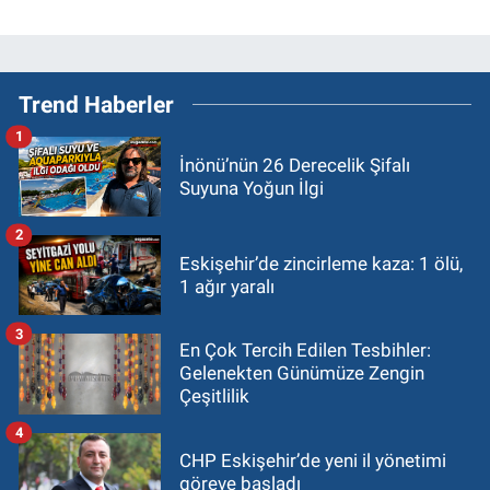
Trend Haberler
1
İnönü’nün 26 Derecelik Şifalı
Suyuna Yoğun İlgi
2
Eskişehir’de zincirleme kaza: 1 ölü,
1 ağır yaralı
3
En Çok Tercih Edilen Tesbihler:
Gelenekten Günümüze Zengin
Çeşitlilik
4
CHP Eskişehir’de yeni il yönetimi
göreve başladı