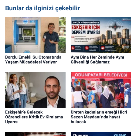
Bunlar da ilginizi çekebilir
Borçlu Emekli Su Otomatında
Aynı Bina Her Zeminde Aynı
Yaşam Mücadelesi Veriyor
Güvenliği Sağlamaz
Eskişehir’e Gelecek
Üreten kadınların emeği Hicri
Öğrencilere Kritik Ev Kiralama
Sezen Meydanı'nda hayat
Uyarısı
bulacak