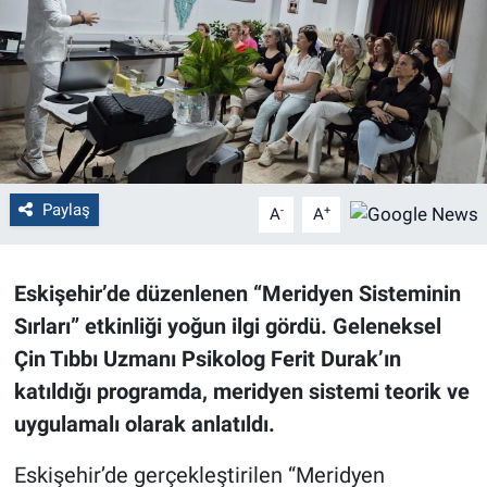
Politika
Bilecik
Kütahya
Gezi
Paylaş
-
+
A
A
Genel
Eskişehir’de düzenlenen “Meridyen Sisteminin
Çevre
Sırları” etkinliği yoğun ilgi gördü. Geleneksel
Çin Tıbbı Uzmanı Psikolog Ferit Durak’ın
Yerel
katıldığı programda, meridyen sistemi teorik ve
uygulamalı olarak anlatıldı.
Magazin
Eskişehir’de gerçekleştirilen “Meridyen
Bilim ve Teknoloji