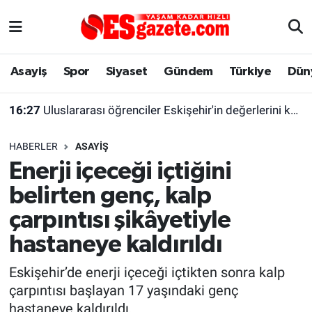
Asayiş
Yaşam
Eskişehir Nöbetçi Eczaneler
Asayiş
Spor
Siyaset
Gündem
Türkiye
Dün
Spor
Afyonkarahisar
Eskişehir Hava Durumu
16:27
Uluslararası öğrenciler Eskişehir'in değerlerini keşfetti
Siyaset
Eğitim
Eskişehir Trafik Yoğunluk Haritası
HABERLER
ASAYIŞ
Gündem
Eskişehirspor Arşivi
Süper Lig Puan Durumu ve Fikstür
Enerji içeceği içtiğini
belirten genç, kalp
Türkiye
Eskişehir Arşivi
Tüm Manşetler
çarpıntısı şikâyetiyle
Dünya
Röportaj
Son Dakika Haberleri
hastaneye kaldırıldı
Sağlık
Ekonomi
Haber Arşivi
Eskişehir’de enerji içeceği içtikten sonra kalp
çarpıntısı başlayan 17 yaşındaki genç
Alış-Veriş/İş dünyası
Kültür Sanat
hastaneye kaldırıldı.