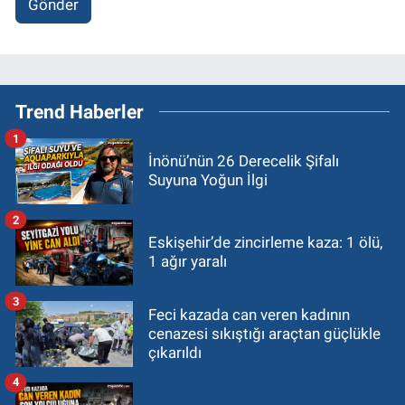
Gönder
Trend Haberler
1
İnönü’nün 26 Derecelik Şifalı
Suyuna Yoğun İlgi
2
Eskişehir’de zincirleme kaza: 1 ölü,
1 ağır yaralı
3
Feci kazada can veren kadının
cenazesi sıkıştığı araçtan güçlükle
çıkarıldı
4