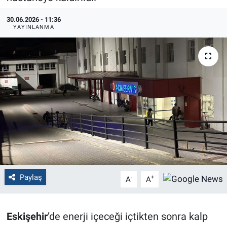
Politika
30.06.2026 - 11:36
YAYINLANMA
Bilecik
Kütahya
Gezi
Genel
Çevre
Yerel
Paylaş
-
+
A
A
Magazin
Eskişehir
’de enerji içeceği içtikten sonra kalp
Bilim ve Teknoloji