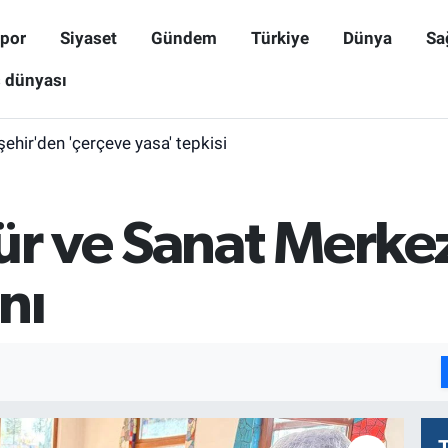
por
Siyaset
Gündem
Türkiye
Dünya
Sa
ş dünyası
işehir'den 'çerçeve yasa' tepkisi
ür ve Sanat Merke
nı