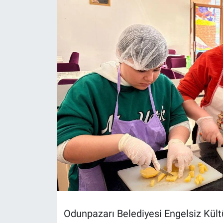
Politika
Bilecik
Kütahya
Gezi
Genel
Çevre
Yerel
Magazin
Odunpazarı Belediyesi Engelsiz Kült
Bilim ve Teknoloji