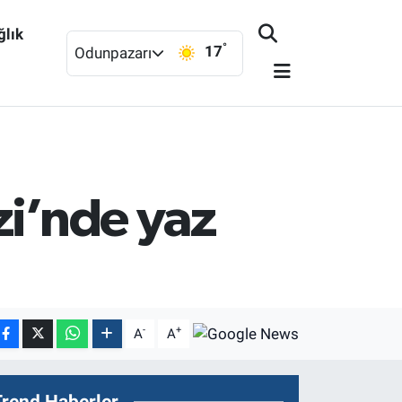
ğlık
°
17
Odunpazarı
zi’nde yaz
-
+
A
A
Trend Haberler