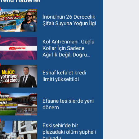
İnönü’nün 26 Derecelik
Şifalı Suyuna Yoğun İlgi
Kol Antrenmanı: Güçlü
Kollar İçin Sadece
Ağırlık Değil, Doğru
Yaklaşım Gerekir
Esnaf kefalet kredi
limiti yükseltildi
Efsane tesislerde yeni
dönem
Eskişehir'de bir
plazadaki ölüm şüpheli
bulundu