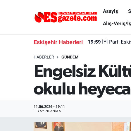
Asayiş
S
Asayiş
Yaşam
Eskişehir Nöbetçi Eczaneler
Alış-Veriş/İ
Spor
Afyonkarahisar
Eskişehir Hava Durumu
Eskişehir Haberleri
19:59
İYİ Parti Esk
Siyaset
Eğitim
Eskişehir Trafik Yoğunluk Haritası
HABERLER
GÜNDEM
Engelsiz Kült
Gündem
Eskişehirspor Arşivi
Süper Lig Puan Durumu ve Fikstür
Türkiye
Eskişehir Arşivi
Tüm Manşetler
okulu heyeca
Dünya
Röportaj
Son Dakika Haberleri
11.06.2026 - 19:11
Sağlık
Ekonomi
Haber Arşivi
YAYINLANMA
Alış-Veriş/İş dünyası
Kültür Sanat