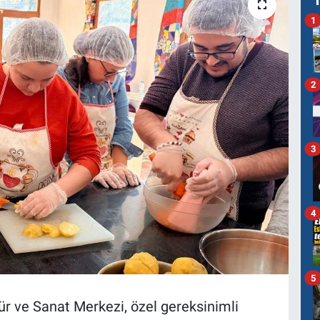
1
2
3
4
5
ür ve Sanat Merkezi, özel gereksinimli