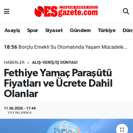
Asayiş
Yaşam
Eskişehir Nöbetçi Eczaneler
Asayiş
Spor
Siyaset
Gündem
Türkiye
Dün
Spor
Afyonkarahisar
Eskişehir Hava Durumu
18:08
Feci kazada can veren kadının cenazesi sıkıştığı araçtan güçlükle çıkarıldı
Siyaset
Eğitim
Eskişehir Trafik Yoğunluk Haritası
HABERLER
ALIŞ-VERIŞ/İŞ DÜNYASI
Gündem
Eskişehirspor Arşivi
Süper Lig Puan Durumu ve Fikstür
Fethiye Yamaç Paraşütü
Fiyatları ve Ücrete Dahil
Türkiye
Eskişehir Arşivi
Tüm Manşetler
Olanlar
Dünya
Röportaj
Son Dakika Haberleri
11.06.2026 - 17:44
Sağlık
Ekonomi
Haber Arşivi
YAYINLANMA
Alış-Veriş/İş dünyası
Kültür Sanat