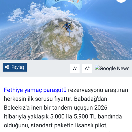
Politika
Bilecik
Kütahya
Gezi
Paylaş
-
+
A
A
Genel
Çevre
Fethiye yamaç paraşütü
rezervasyonu araştıran
herkesin ilk sorusu fiyattır. Babadağ'dan
Yerel
Belcekız'a inen bir tandem uçuşun 2026
Magazin
itibarıyla yaklaşık 5.000 ila 5.900 TL bandında
olduğunu, standart paketin lisanslı pilot,
Bilim ve Teknoloji