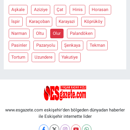
Aşkale
Aziziye
Çat
Hinis
Horasan
İspir
Karaçoban
Karayazi
Köprüköy
Narman
Oltu
Olur
Palandöken
Pasinler
Pazaryolu
Şenkaya
Tekman
Tortum
Uzundere
Yakutiye
www.esgazete.com eskişehir'den bölgeden dünyadan haberler
ile Eskişehir internette lider