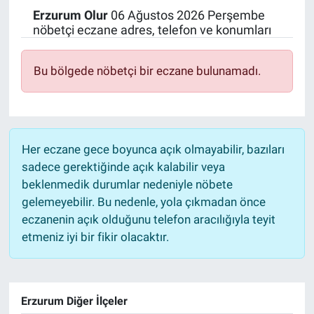
Erzurum
Olur
06 Ağustos 2026 Perşembe
Politika
nöbetçi eczane adres, telefon ve konumları
Bilecik
Bu bölgede nöbetçi bir eczane bulunamadı.
Kütahya
Gezi
Her eczane gece boyunca açık olmayabilir, bazıları
sadece gerektiğinde açık kalabilir veya
Genel
beklenmedik durumlar nedeniyle nöbete
gelemeyebilir. Bu nedenle, yola çıkmadan önce
Çevre
eczanenin açık olduğunu telefon aracılığıyla teyit
etmeniz iyi bir fikir olacaktır.
Yerel
Magazin
Erzurum Diğer İlçeler
Bilim ve Teknoloji