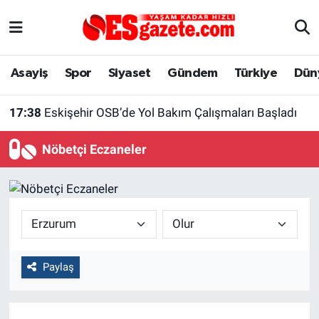
Asayiş
Yaşam
Eskişehir Nöbetçi Eczaneler
Asayiş
Spor
Siyaset
Gündem
Türkiye
Dün
Spor
Afyonkarahisar
Eskişehir Hava Durumu
17:38
Eskişehir OSB’de Yol Bakım Çalışmaları Başladı
Siyaset
Eğitim
Eskişehir Trafik Yoğunluk Haritası
Nöbetçi Eczaneler
Gündem
Eskişehirspor Arşivi
Süper Lig Puan Durumu ve Fikstür
Türkiye
Eskişehir Arşivi
Tüm Manşetler
Dünya
Röportaj
Son Dakika Haberleri
Paylaş
Sağlık
Ekonomi
Haber Arşivi
Alış-Veriş/İş dünyası
Kültür Sanat