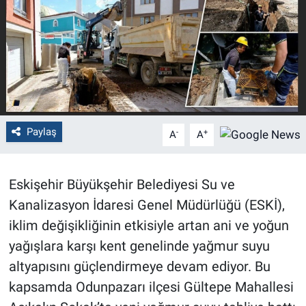
Politika
Bilecik
Kütahya
Gezi
Paylaş
-
+
A
A
Genel
Eskişehir Büyükşehir Belediyesi Su ve
Çevre
Kanalizasyon İdaresi Genel Müdürlüğü (ESKİ),
iklim değişikliğinin etkisiyle artan ani ve yoğun
Yerel
yağışlara karşı kent genelinde yağmur suyu
altyapısını güçlendirmeye devam ediyor. Bu
Magazin
kapsamda Odunpazarı ilçesi Gültepe Mahallesi
Bilim ve Teknoloji