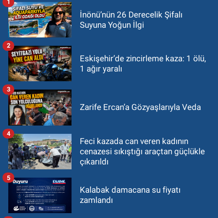
1
İnönü’nün 26 Derecelik Şifalı
Suyuna Yoğun İlgi
2
Eskişehir’de zincirleme kaza: 1 ölü,
1 ağır yaralı
3
Zarife Ercan’a Gözyaşlarıyla Veda
4
Feci kazada can veren kadının
cenazesi sıkıştığı araçtan güçlükle
çıkarıldı
5
Kalabak damacana su fiyatı
zamlandı