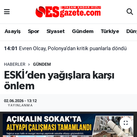
Asayiş
Yaşam
Eskişehir Nöbetçi Eczaneler
Asayiş
Spor
Siyaset
Gündem
Türkiye
Dün
Spor
Afyonkarahisar
Eskişehir Hava Durumu
14:01
Evren Olcay, Polonya’dan kritik puanlarla döndü
Siyaset
Eğitim
Eskişehir Trafik Yoğunluk Haritası
HABERLER
GÜNDEM
Gündem
Eskişehirspor Arşivi
Süper Lig Puan Durumu ve Fikstür
ESKİ’den yağışlara karşı
önlem
Türkiye
Eskişehir Arşivi
Tüm Manşetler
Dünya
Röportaj
Son Dakika Haberleri
02.06.2026 - 13:12
YAYINLANMA
Sağlık
Ekonomi
Haber Arşivi
Alış-Veriş/İş dünyası
Kültür Sanat