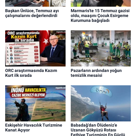
Başkan Ünlüce, Temmuz ayı
Marmaris'te 15 Temmuz gazisi
çalışmalarını değerlendirdi
oldu, maaşını Çocuk Esirgeme
Kurumuna bağışladı
ORC araştırmasında Kazım
Pazarların ardından yoğun
Kurt ilk sırada
temizlik mesaisi
Eskişehir Havacılık Turizmine
Babadağ’dan Ölüdeniz’e
Kanat Açıyor
Uzanan Gökyüzü Rotası
Fethiye Turizminin En Güçlü