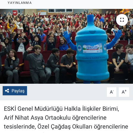
YAYINLANMA
Politika
Bilecik
Kütahya
Gezi
Genel
Çevre
Paylaş
-
+
A
A
Yerel
ESKİ Genel Müdürlüğü Halkla İlişkiler Birimi,
Magazin
Arif Nihat Asya Ortaokulu öğrencilerine
tesislerinde, Özel Çağdaş Okulları öğrencilerine
Bilim ve Teknoloji