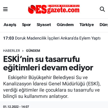
Asayiş
Yaşam
Eskişehir Nöbetçi Eczaneler
Asayiş
Spor
Siyaset
Gündem
Türkiye
Dün
Spor
Afyonkarahisar
Eskişehir Hava Durumu
17:03
Doruk Madencilik İşçileri Ankara’da Eylem Yaptı
Siyaset
Eğitim
Eskişehir Trafik Yoğunluk Haritası
HABERLER
GÜNDEM
Gündem
Eskişehirspor Arşivi
Süper Lig Puan Durumu ve Fikstür
ESKİ’nin su tasarrufu
eğitimleri devam ediyor
Türkiye
Eskişehir Arşivi
Tüm Manşetler
Eskişehir Büyükşehir Belediyesi Su ve
Dünya
Röportaj
Son Dakika Haberleri
Kanalizasyon İdaresi Genel Müdürlüğü (ESKİ),
verdiği eğitimler ile çocuklara su tasarrufu ve
Sağlık
Ekonomi
Haber Arşivi
bilinçli su kullanımını anlatıyor.
Alış-Veriş/İş dünyası
Kültür Sanat
01.12.2022 - 14:07