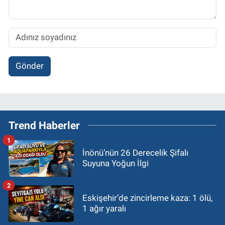
Gönder
Trend Haberler
1
İnönü’nün 26 Derecelik Şifalı
Suyuna Yoğun İlgi
2
Eskişehir’de zincirleme kaza: 1 ölü,
1 ağır yaralı