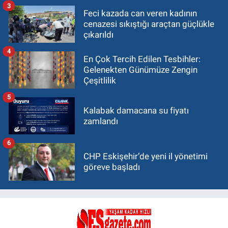
3
Feci kazada can veren kadının
cenazesi sıkıştığı araçtan güçlükle
çıkarıldı
4
En Çok Tercih Edilen Tesbihler:
Gelenekten Günümüze Zengin
Çeşitlilik
5
Kalabak damacana su fiyatı
zamlandı
6
CHP Eskişehir’de yeni il yönetimi
göreve başladı