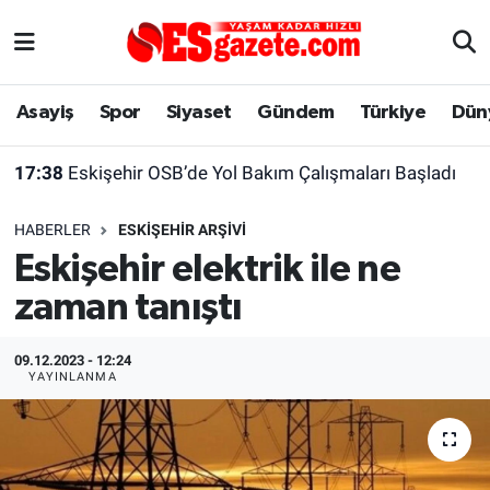
Asayiş
Yaşam
Eskişehir Nöbetçi Eczaneler
Asayiş
Spor
Siyaset
Gündem
Türkiye
Dün
Spor
Afyonkarahisar
Eskişehir Hava Durumu
17:38
Eskişehir OSB’de Yol Bakım Çalışmaları Başladı
Siyaset
Eğitim
Eskişehir Trafik Yoğunluk Haritası
HABERLER
ESKIŞEHIR ARŞIVI
Gündem
Eskişehirspor Arşivi
Süper Lig Puan Durumu ve Fikstür
Eskişehir elektrik ile ne
zaman tanıştı
Türkiye
Eskişehir Arşivi
Tüm Manşetler
Dünya
Röportaj
Son Dakika Haberleri
09.12.2023 - 12:24
YAYINLANMA
Sağlık
Ekonomi
Haber Arşivi
Alış-Veriş/İş dünyası
Kültür Sanat