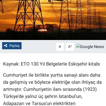
Politika
Bilecik
Kütahya
Gezi
Paylaş
-
+
A
A
Genel
Kaynak: ETO 130 Yıl Belgelerle Eskişehir kitabı
Çevre
Cumhuriyet ile birlikte yurtta sanayi alanı daha
Yerel
da gelişmiş ve böylece elektriğe olan ihtiyaç da
artmıştır. Cumhuriyetin ilanı sırasında (1923)
Magazin
Türkiye'de yalnız üç şehrin İstanbul'un,
Adapazarı ve Tarsus'un elektrikten
Bilim ve Teknoloji