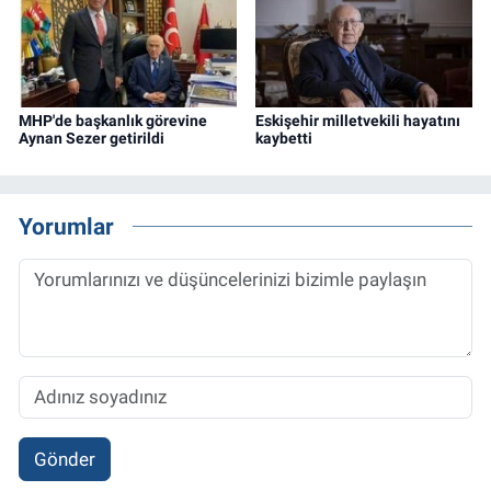
MHP'de başkanlık görevine
Eskişehir milletvekili hayatını
Aynan Sezer getirildi
kaybetti
Yorumlar
Gönder