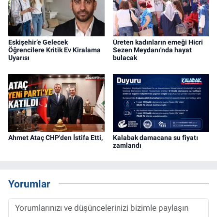
Eskişehir’e Gelecek
Üreten kadınların emeği Hicri
Öğrencilere Kritik Ev Kiralama
Sezen Meydanı'nda hayat
Uyarısı
bulacak
Ahmet Ataç CHP'den İstifa Etti,
Kalabak damacana su fiyatı
zamlandı
Yorumlar