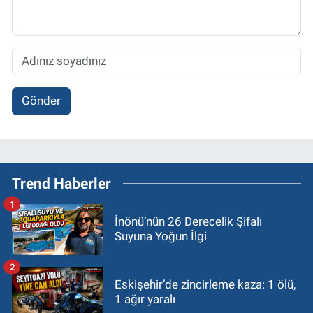
Gönder
Trend Haberler
1
İnönü’nün 26 Derecelik Şifalı
Suyuna Yoğun İlgi
2
Eskişehir’de zincirleme kaza: 1 ölü,
1 ağır yaralı