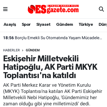
Asayiş
Yaşam
Eskişehir Nöbetçi Eczaneler
Asayiş
Spor
Siyaset
Gündem
Türkiye
Dün
Spor
Afyonkarahisar
Eskişehir Hava Durumu
18:56
Borçlu Emekli Su Otomatında Yaşam Mücadelesi Veriyor
Siyaset
Eğitim
Eskişehir Trafik Yoğunluk Haritası
HABERLER
GÜNDEM
Gündem
Eskişehirspor Arşivi
Süper Lig Puan Durumu ve Fikstür
Eskişehir Milletvekili
Hatipoğlu, AK Parti MKYK
Türkiye
Eskişehir Arşivi
Tüm Manşetler
Toplantısı'na katıldı
Dünya
Röportaj
Son Dakika Haberleri
AK Parti Merkez Karar ve Yönetim Kurulu
(MKYK) Toplantısı'na katılan AK Parti Eskişehir
Sağlık
Ekonomi
Haber Arşivi
Milletvekili Nebi Hatipoğlu, 'Gündemimiz her
zaman olduğu gibi yine milletimizdi' dedi.
Alış-Veriş/İş dünyası
Kültür Sanat