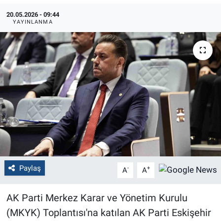
20.05.2026 - 09:44
Politika
YAYINLANMA
Bilecik
Kütahya
Gezi
Genel
Çevre
Paylaş
Yerel
-
+
A
A
Magazin
AK Parti Merkez Karar ve Yönetim Kurulu
(MKYK) Toplantısı'na katılan AK Parti Eskişehir
Bilim ve Teknoloji