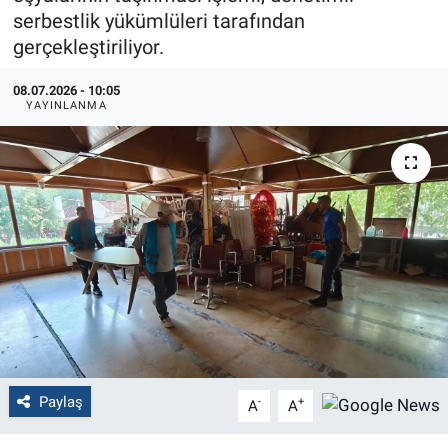
serbestlik yükümlüleri tarafından
Politika
gerçekleştiriliyor.
Bilecik
08.07.2026 - 10:05
YAYINLANMA
Kütahya
Gezi
Genel
Çevre
Yerel
Magazin
Paylaş
-
+
A
A
Bilim ve Teknoloji