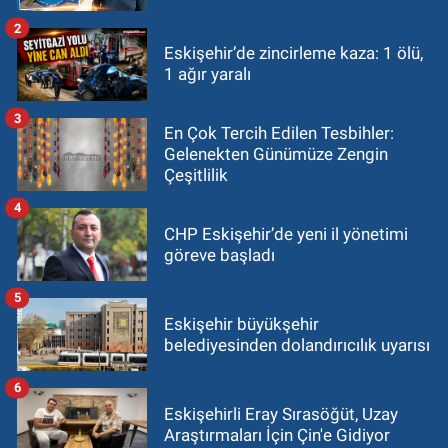
2
Eskişehir’de zincirleme kaza: 1 ölü,
1 ağır yaralı
3
En Çok Tercih Edilen Tesbihler:
Gelenekten Günümüze Zengin
Çeşitlilik
4
CHP Eskişehir’de yeni il yönetimi
göreve başladı
5
Eskişehir büyükşehir
belediyesinden dolandırıcılık uyarısı
6
Eskişehirli Eray Sırasöğüt, Uzay
Araştırmaları İçin Çin'e Gidiyor