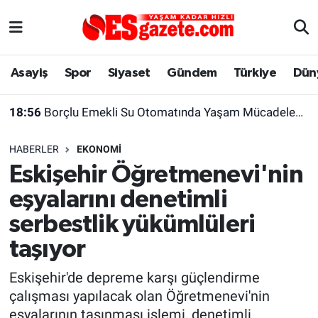
Asayiş
Yaşam
Eskişehir Nöbetçi Eczaneler
Asayiş
Spor
Siyaset
Gündem
Türkiye
Dün
Spor
Afyonkarahisar
Eskişehir Hava Durumu
18:56
Borçlu Emekli Su Otomatında Yaşam Mücadelesi Veriyor
Siyaset
Eğitim
Eskişehir Trafik Yoğunluk Haritası
HABERLER
EKONOMI
Gündem
Eskişehirspor Arşivi
Süper Lig Puan Durumu ve Fikstür
Eskişehir Öğretmenevi'nin
eşyalarını denetimli
Türkiye
Eskişehir Arşivi
Tüm Manşetler
serbestlik yükümlüleri
Dünya
Röportaj
Son Dakika Haberleri
taşıyor
Sağlık
Ekonomi
Haber Arşivi
Eskişehir'de depreme karşı güçlendirme
çalışması yapılacak olan Öğretmenevi'nin
Alış-Veriş/İş dünyası
Kültür Sanat
eşyalarının taşınması işlemi, denetimli