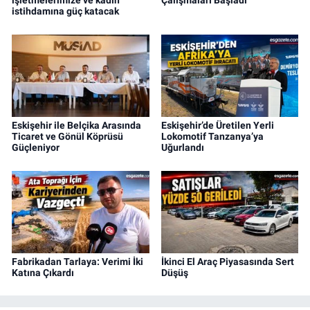
işletmelerimize ve kadın
Çalışmaları Başladı
istihdamına güç katacak
Eskişehir ile Belçika Arasında
Eskişehir’de Üretilen Yerli
Ticaret ve Gönül Köprüsü
Lokomotif Tanzanya’ya
Güçleniyor
Uğurlandı
Fabrikadan Tarlaya: Verimi İki
İkinci El Araç Piyasasında Sert
Katına Çıkardı
Düşüş