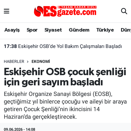
Asayiş
Yaşam
Eskişehir Nöbetçi Eczaneler
Asayiş
Spor
Siyaset
Gündem
Türkiye
Dün
Spor
Afyonkarahisar
Eskişehir Hava Durumu
17:38
Eskişehir OSB’de Yol Bakım Çalışmaları Başladı
Siyaset
Eğitim
Eskişehir Trafik Yoğunluk Haritası
HABERLER
EKONOMI
Gündem
Eskişehirspor Arşivi
Süper Lig Puan Durumu ve Fikstür
Eskişehir OSB çocuk şenliği
için geri sayım başladı
Türkiye
Eskişehir Arşivi
Tüm Manşetler
Eskişehir Organize Sanayi Bölgesi (EOSB),
Dünya
Röportaj
Son Dakika Haberleri
geçtiğimiz yıl binlerce çocuğu ve aileyi bir araya
getiren Çocuk Şenliği’nin ikincisini 14
Sağlık
Ekonomi
Haber Arşivi
Haziran’da gerçekleştirecek.
Alış-Veriş/İş dünyası
Kültür Sanat
09.06.2026 - 14:08