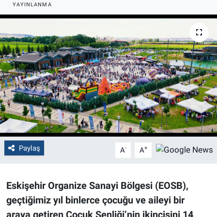
YAYINLANMA
Politika
Bilecik
Kütahya
Gezi
Genel
Çevre
Paylaş
-
+
A
A
Yerel
Eskişehir Organize Sanayi Bölgesi (EOSB),
Magazin
geçtiğimiz yıl binlerce çocuğu ve aileyi bir
araya getiren Çocuk Şenliği’nin ikincisini 14
Bilim ve Teknoloji