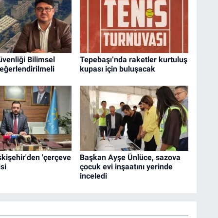
enliği Bilimsel
Tepebaşı’nda raketler kurtuluş
Değerlendirilmeli
kupası için buluşacak
Eskişehir'den 'çerçeve
Başkan Ayşe Ünlüce, sazova
si
çocuk evi inşaatını yerinde
inceledi