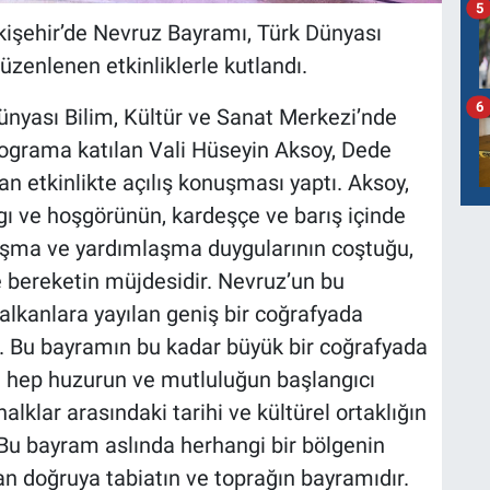
5
skişehir’de Nevruz Bayramı, Türk Dünyası
üzenlenen etkinliklerle kutlandı.
6
ünyası Bilim, Kültür ve Sanat Merkezi’nde
Programa katılan Vali Hüseyin Aksoy, Dede
 etkinlikte açılış konuşması yaptı. Aksoy,
ygı ve hoşgörünün, kardeşçe ve barış içinde
ışma ve yardımlaşma duygularının coştuğu,
e bereketin müjdesidir. Nevruz’un bu
Balkanlara yayılan geniş bir coğrafyada
uz. Bu bayramın bu kadar büyük bir coğrafyada
e hep huzurun ve mutluluğun başlangıcı
alklar arasındaki tarihi ve kültürel ortaklığın
. Bu bayram aslında herhangi bir bölgenin
n doğruya tabiatın ve toprağın bayramıdır.