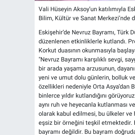
Vali Hüseyin Aksoy’un katılımıyla E
Bilim, Kültür ve Sanat Merkezi’nde d
Eskişehir’de Nevruz Bayramı, Türk D
düzenlenen etkinliklerle kutlandı. 
Korkut duasının okunmasıyla başlayan
"Nevruz Bayramı karşılıklı sevgi, sa
bir arada yaşama arzusunun, dayan
yeni ve umut dolu günlerin, bolluk v
özellikleri nedeniyle Orta Asya’dan 
binlerce yıldır kutlandığını görüyor
aynı ruh ve heyecanla kutlanması v
olarak kabul edilmesi, bu ülkeler ve h
eşsiz bir örneğini teşkil etmektedir
bayramı değildir. Bu bayram doğruda