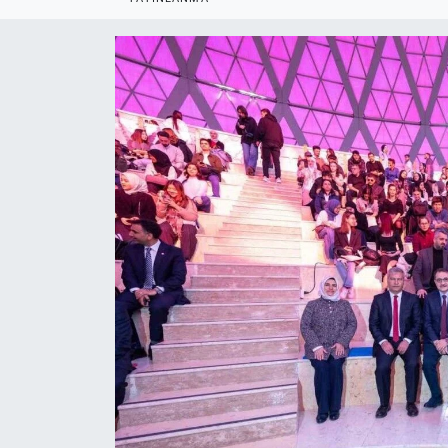
Politika
Bilecik
Kütahya
Gezi
Genel
Çevre
Yerel
Magazin
Bilim ve Teknoloji