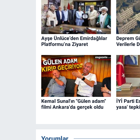
Ayşe Ünlüce’den Emirdağlılar
Deprem Güv
Platformu’na Ziyaret
Verilerle 
Kemal Sunal'ın "Gülen adam"
İYİ Parti 
filmi Ankara'da gerçek oldu
yasa' tepki
Yorumlar