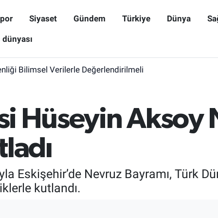
por
Siyaset
Gündem
Türkiye
Dünya
Sa
ş dünyası
iği Bilimsel Verilerle Değerlendirilmeli
isi Hüseyin Aksoy
tladı
yla Eskişehir’de Nevruz Bayramı, Türk Dün
klerle kutlandı.