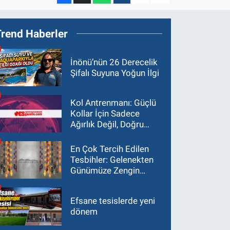
Trend Haberler
İnönü’nün 26 Derecelik
Şifalı Suyuna Yoğun İlgi
Kol Antrenmanı: Güçlü
Kollar İçin Sadece
Ağırlık Değil, Doğru
Yaklaşım Gerekir
En Çok Tercih Edilen
Tesbihler: Gelenekten
Günümüze Zengin
Çeşitlilik
Efsane tesislerde yeni
dönem