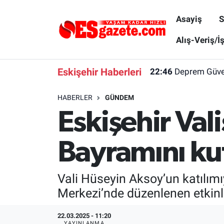
Asayiş
S
Asayiş
Yaşam
Eskişehir Nöbetçi Eczaneler
Alış-Veriş/İ
Spor
Afyonkarahisar
Eskişehir Hava Durumu
Eskişehir Haberleri
22:46
Deprem Güvenl
Siyaset
Eğitim
Eskişehir Trafik Yoğunluk Haritası
HABERLER
GÜNDEM
Eskişehir Val
Gündem
Eskişehirspor Arşivi
Süper Lig Puan Durumu ve Fikstür
Türkiye
Eskişehir Arşivi
Tüm Manşetler
Bayramını ku
Dünya
Röportaj
Son Dakika Haberleri
Vali Hüseyin Aksoy’un katılımı
Sağlık
Ekonomi
Haber Arşivi
Merkezi’nde düzenlenen etkinli
Alış-Veriş/İş dünyası
Kültür Sanat
22.03.2025 - 11:20
YAYINLANMA