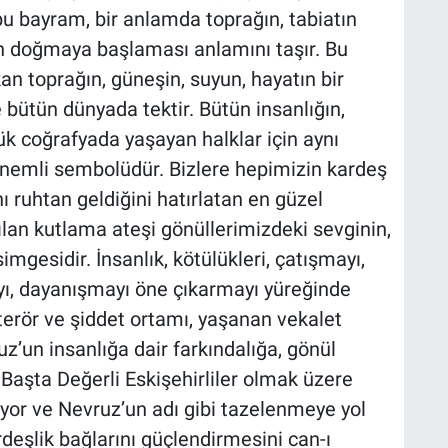
bu bayram, bir anlamda toprağın, tabiatın
n doğmaya başlaması anlamını taşır. Bu
an toprağın, güneşin, suyun, hayatın bir
 bütün dünyada tektir. Bütün insanlığın,
k coğrafyada yaşayan halklar için aynı
önemli sembolüdür. Bizlere hepimizin kardeş
ı ruhtan geldiğini hatırlatan en güzel
kılan kutlama ateşi gönüllerimizdeki sevginin,
mgesidir. İnsanlık, kötülükleri, çatışmayı,
yı, dayanışmayı öne çıkarmayı yüreğinde
erör ve şiddet ortamı, yaşanan vekalet
uz’un insanlığa dair farkındalığa, gönül
. Başta Değerli Eskişehirliler olmak üzere
uyor ve Nevruz’un adı gibi tazelenmeye yol
deşlik bağlarını güçlendirmesini can-ı