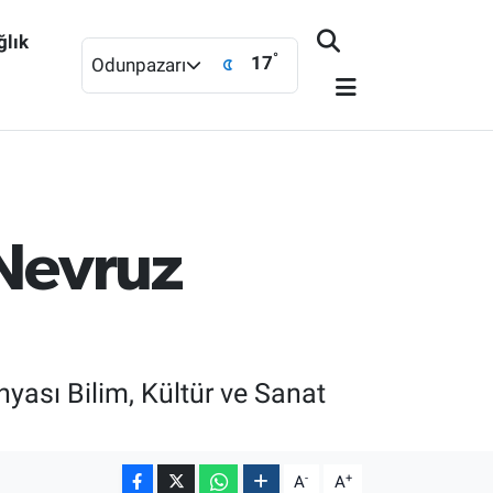
ğlık
°
17
Odunpazarı
 Nevruz
yası Bilim, Kültür ve Sanat
-
+
A
A