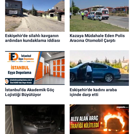
Eskişehir'de silahlı kavganın
Kazaya Müdahale Eden Polis
ardından kundaklama iddiası
Aracına Otomobil Çarptı
İstanbul'da Akademik Göç
Eskişehir'de kadını araba
Lojistiği Büyütüyor
içinde darp etti