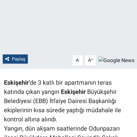
Politika
Bilecik
Kütahya
Gezi
Paylaş
-
+
A
A
Genel
Eskişehir
’de 3 katlı bir apartmanın teras
Çevre
katında çıkan yangın
Eskişehir
Büyükşehir
Belediyesi (EBB) İtfaiye Dairesi Başkanlığı
Yerel
ekiplerinin kısa sürede yaptığı müdahale ile
kontrol altına alındı.
Magazin
Yangın, dün akşam saatlerinde Odunpazarı
Bilim ve Teknoloji