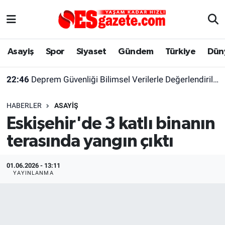
Asayiş
Yaşam
Eskişehir Nöbetçi Eczaneler
Asayiş
Spor
Siyaset
Gündem
Türkiye
Dün
Spor
Afyonkarahisar
Eskişehir Hava Durumu
22:46
Deprem Güvenliği Bilimsel Verilerle Değerlendirilmeli
Siyaset
Eğitim
Eskişehir Trafik Yoğunluk Haritası
HABERLER
ASAYIŞ
Gündem
Eskişehirspor Arşivi
Süper Lig Puan Durumu ve Fikstür
Eskişehir'de 3 katlı binanın
terasında yangın çıktı
Türkiye
Eskişehir Arşivi
Tüm Manşetler
Dünya
Röportaj
Son Dakika Haberleri
01.06.2026 - 13:11
YAYINLANMA
Sağlık
Ekonomi
Haber Arşivi
Alış-Veriş/İş dünyası
Kültür Sanat