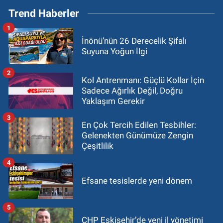
Trend Haberler
1
İnönü’nün 26 Derecelik Şifalı
Suyuna Yoğun İlgi
2
Kol Antrenmanı: Güçlü Kollar İçin
Sadece Ağırlık Değil, Doğru
Yaklaşım Gerekir
3
En Çok Tercih Edilen Tesbihler:
Gelenekten Günümüze Zengin
Çeşitlilik
4
Efsane tesislerde yeni dönem
5
CHP Eskişehir’de yeni il yönetimi