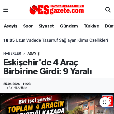
Asayiş
Yaşam
Eskişehir Nöbetçi Eczaneler
Asayiş
Spor
Siyaset
Gündem
Türkiye
Dün
Spor
Afyonkarahisar
Eskişehir Hava Durumu
18:05
Uzun Vadede Tasarruf Sağlayan Klima Özellikleri
Siyaset
Eğitim
Eskişehir Trafik Yoğunluk Haritası
HABERLER
ASAYIŞ
Gündem
Eskişehirspor Arşivi
Süper Lig Puan Durumu ve Fikstür
Eskişehir'de 4 Araç
Birbirine Girdi: 9 Yaralı
Türkiye
Eskişehir Arşivi
Tüm Manşetler
Dünya
Röportaj
Son Dakika Haberleri
25.06.2026 - 11:23
YAYINLANMA
Sağlık
Ekonomi
Haber Arşivi
Alış-Veriş/İş dünyası
Kültür Sanat