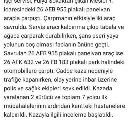
işçi servisi, Fulya Sokaktan çıkan Mesibi Y.
idaresindeki 26 AEB 955 plakalı panelvan
araçla çarpıştı. Çarpmanın etkisiyle iki araç
savruldu. Servis aracı kaldırıma çıkıp tabela ve
ağaca çarparak durabilirken, şans eseri yaya
yolunun boş olması facianın önüne geçti.
Savrulan 26 AEB 955 plakalı panelvan araç ise
26 AFK 632 ve 26 FB 183 plakalı park halindeki
otomobillere çarptı. Cadde kaza nedeniyle
trafiğe kapanırken, olay yerine ihbar üzerine
polis ve sağlık ekipleri sevk edildi. Kazada
yaralanan 2 sürücü ve toplam 7 yolcu ilk
müdahalelerinin ardından kentteki hastanelere
kaldırıldı. Kazayla ilgili inceleme başlatıldı.