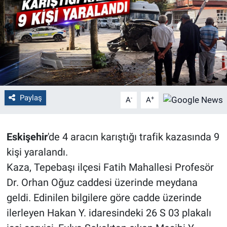
Politika
Bilecik
Kütahya
Gezi
Paylaş
-
+
A
A
Genel
Eskişehir
'de 4 aracın karıştığı trafik kazasında 9
Çevre
kişi yaralandı.
Kaza, Tepebaşı ilçesi Fatih Mahallesi Profesör
Yerel
Dr. Orhan Oğuz caddesi üzerinde meydana
geldi. Edinilen bilgilere göre cadde üzerinde
Magazin
ilerleyen Hakan Y. idaresindeki 26 S 03 plakalı
Bilim ve Teknoloji