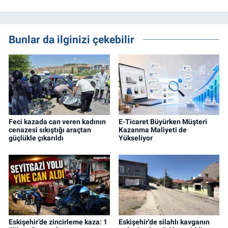
Bunlar da ilginizi çekebilir
Feci kazada can veren kadının
E-Ticaret Büyürken Müşteri
cenazesi sıkıştığı araçtan
Kazanma Maliyeti de
güçlükle çıkarıldı
Yükseliyor
Eskişehir’de zincirleme kaza: 1
Eskişehir'de silahlı kavganın