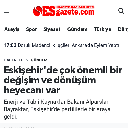
Asayiş
Yaşam
Eskişehir Nöbetçi Eczaneler
Asayiş
Spor
Siyaset
Gündem
Türkiye
Dün
Spor
Afyonkarahisar
Eskişehir Hava Durumu
17:03
Doruk Madencilik İşçileri Ankara’da Eylem Yaptı
Siyaset
Eğitim
Eskişehir Trafik Yoğunluk Haritası
HABERLER
GÜNDEM
Gündem
Eskişehirspor Arşivi
Süper Lig Puan Durumu ve Fikstür
Eskişehir'de çok önemli bir
değişim ve dönüşüm
Türkiye
Eskişehir Arşivi
Tüm Manşetler
heyecanı var
Dünya
Röportaj
Son Dakika Haberleri
Enerji ve Tabii Kaynaklar Bakanı Alparslan
Bayraktar, Eskişehir'de partililerle bir araya
Sağlık
Ekonomi
Haber Arşivi
geldi.
Alış-Veriş/İş dünyası
Kültür Sanat