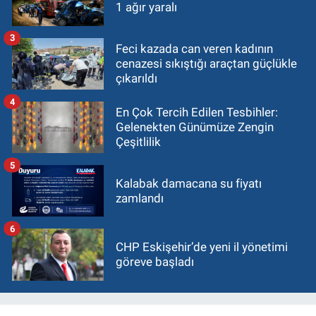
1 ağır yaralı
3
Feci kazada can veren kadının
cenazesi sıkıştığı araçtan güçlükle
çıkarıldı
4
En Çok Tercih Edilen Tesbihler:
Gelenekten Günümüze Zengin
Çeşitlilik
5
Kalabak damacana su fiyatı
zamlandı
6
CHP Eskişehir’de yeni il yönetimi
göreve başladı