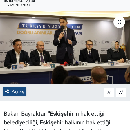
06.03.2024 - 20:34
YAYINLANMA
Politika
Bilecik
Kütahya
Gezi
Genel
Çevre
Paylaş
-
+
A
A
Yerel
Bakan Bayraktar, "
Eskişehir
'in hak ettiği
Magazin
belediyeciliği,
Eskişehir
halkının hak ettiği
Bilim ve Teknoloji