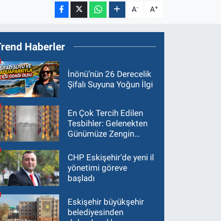
-
+
A
A
Trend Haberler
İnönü’nün 26 Derecelik
Şifalı Suyuna Yoğun İlgi
En Çok Tercih Edilen
Tesbihler: Gelenekten
Günümüze Zengin
Çeşitlilik
CHP Eskişehir’de yeni il
yönetimi göreve
başladı
Eskişehir büyükşehir
belediyesinden