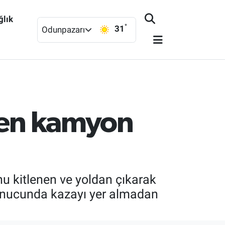
ğlık
°
31
Odunpazarı
enen kamyon
u kitlenen ve yoldan çıkarak
onucunda kazayı yer almadan