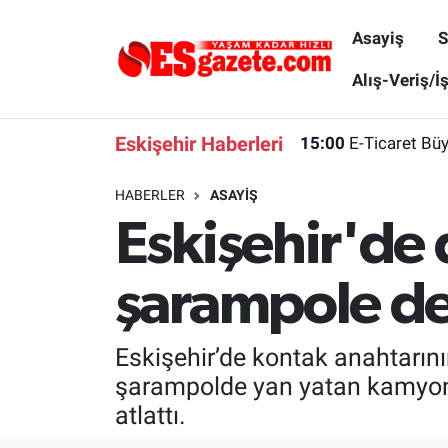
Asayiş
S
Asayiş
Yaşam
Eskişehir Nöbetçi Eczaneler
Alış-Veriş/İ
Spor
Afyonkarahisar
Eskişehir Hava Durumu
Eskişehir Haberleri
15:00
E-Ticaret Bü
Siyaset
Eğitim
Eskişehir Trafik Yoğunluk Haritası
HABERLER
ASAYIŞ
Eskişehir'de
Gündem
Eskişehirspor Arşivi
Süper Lig Puan Durumu ve Fikstür
Türkiye
Eskişehir Arşivi
Tüm Manşetler
şarampole de
Dünya
Röportaj
Son Dakika Haberleri
Eskişehir’de kontak anahtarın
Sağlık
Ekonomi
Haber Arşivi
şarampolde yan yatan kamyone
atlattı.
Alış-Veriş/İş dünyası
Kültür Sanat