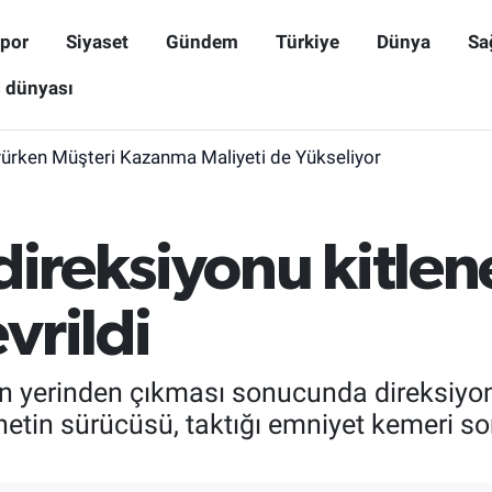
por
Siyaset
Gündem
Türkiye
Dünya
Sa
ş dünyası
yürken Müşteri Kazanma Maliyeti de Yükseliyor
 direksiyonu kitl
vrildi
ın yerinden çıkması sonucunda direksiyon
tin sürücüsü, taktığı emniyet kemeri s