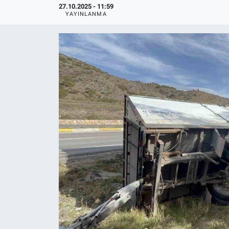
27.10.2025 - 11:59
YAYINLANMA
Politika
Bilecik
Kütahya
Gezi
Genel
Çevre
Yerel
Magazin
Bilim ve Teknoloji