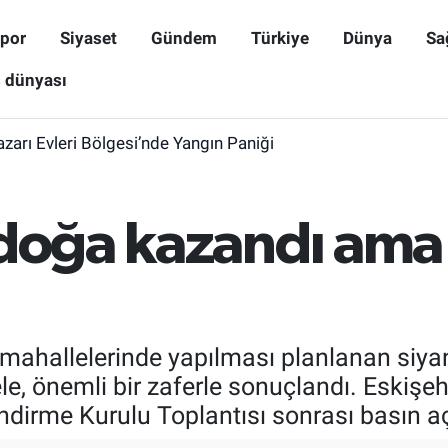
por
Siyaset
Gündem
Türkiye
Dünya
Sa
ş dünyası
zarı Evleri Bölgesi’nde Yangın Paniği
 doğa kazandı am
n mahallelerinde yapılması planlanan siy
le, önemli bir zaferle sonuçlandı. Eskişe
dirme Kurulu Toplantısı sonrası basın a