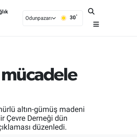
ğlık
°
30
Odunpazarı
a mücadele
anürlü altın-gümüş madeni
hir Çevre Derneĝi dün
çıklaması düzenledi.