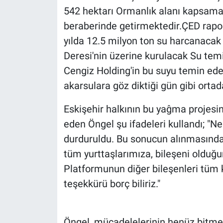
542 hektarı Ormanlık alanı kapsama
beraberinde getirmektedir.ÇED rapo
yılda 12.5 milyon ton su harcanacak
Deresi'nin üzerine kurulacak Su temi
Cengiz Holding'in bu suyu temin ede
akarsulara göz diktiği gün gibi ortada
Eskişehir halkının bu yaĝma projesin
eden Öngel şu ifadeleri kullandı; "N
durduruldu. Bu sonucun alınmasınd
tüm yurttaşlarımıza, bileşeni oldu
Platformunun diğer bileşenleri tüm k
teşekkürü borç biliriz."
Öngel, mücadelelerinin henüz bitmedi