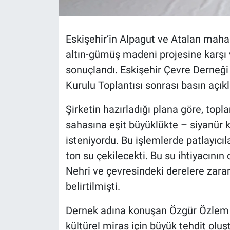
Eskişehir’in Alpagut ve Atalan maha
altın-gümüş madeni projesine karşı 
sonuçlandı. Eskişehir Çevre Derneĝ
Kurulu Toplantısı sonrası basın açı
Şirketin hazırladığı plana göre, top
sahasına eşit büyüklükte – siyanür k
isteniyordu. Bu işlemlerde patlayıcıla
ton su çekilecekti. Bu su ihtiyacının
Nehri ve çevresindeki derelere zarar
belirtilmişti.
Dernek adına konuşan Özgür Özlem Ö
kültürel miras için büyük tehdit olu