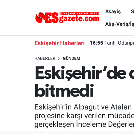
Asayiş
S
Asayiş
Yaşam
Eskişehir Nöbetçi Eczaneler
Alış-Veriş/İ
Spor
Afyonkarahisar
Eskişehir Hava Durumu
Eskişehir Haberleri
16:55
Tarihi Odunpa
Siyaset
Eğitim
Eskişehir Trafik Yoğunluk Haritası
HABERLER
GÜNDEM
Eskişehir’de
Gündem
Eskişehirspor Arşivi
Süper Lig Puan Durumu ve Fikstür
Türkiye
Eskişehir Arşivi
Tüm Manşetler
bitmedi
Dünya
Röportaj
Son Dakika Haberleri
Eskişehir’in Alpagut ve Atala
Sağlık
Ekonomi
Haber Arşivi
projesine karşı verilen mücade
gerçekleşen İnceleme Değerlen
Alış-Veriş/İş dünyası
Kültür Sanat