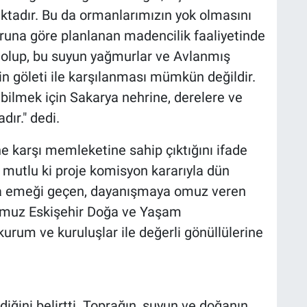
ktadır. Bu da ormanlarımızın yok olmasını
runa göre planlanan madencilik faaliyetinde
 olup, bu suyun yağmurlar ve Avlanmış
n göleti ile karşılanması mümkün değildir.
bilmek için Sakarya nehrine, derelere ve
dır." dedi.
e karşı memleketine sahip çıktığını ifade
e mutlu ki proje komisyon kararıyla dün
a emeği geçen, dayanışmaya omuz veren
ğumuz Eskişehir Doğa ve Yaşam
urum ve kuruluşlar ile değerli gönüllülerine
ğini belirtti. Toprağın, suyun ve doğanın