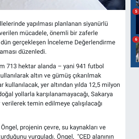
5
llelerinde yapılması planlanan siyanürlü
verilen mücadele, önemli bir zaferle
6
i dün gerçekleşen İnceleme Değerlendirme
klaması düzenledi.
lam 713 hektar alanda – yani 941 futbol
ullanılarak altın ve gümüş çıkarılmak
r kullanılacak, yer altından yılda 12,5 milyon
 doğal yollarla karşılanamayacağı, Sakarya
 verilerek temin edilmeye çalışılacağı
ngel, projenin çevre, su kaynakları ve
şturduğunu vurguladı. Öngel, "ÇED alanının