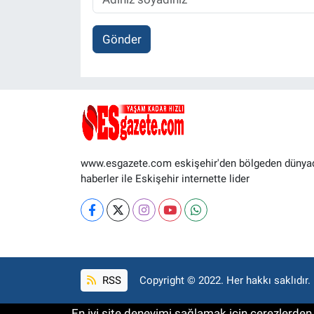
Gönder
www.esgazete.com eskişehir'den bölgeden dünya
haberler ile Eskişehir internette lider
RSS
Copyright © 2022. Her hakkı saklıdır.
En iyi site deneyimi sağlamak için çerezlerden f