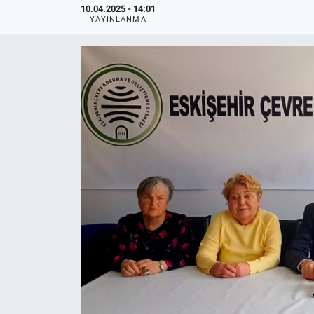
10.04.2025 - 14:01
YAYINLANMA
Politika
Bilecik
Kütahya
Gezi
Genel
Çevre
Yerel
Magazin
Bilim ve Teknoloji