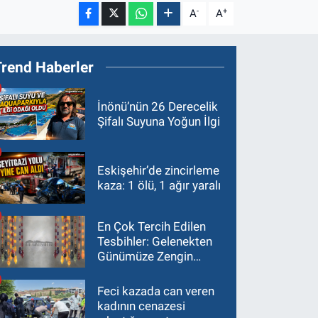
-
+
A
A
Trend Haberler
İnönü’nün 26 Derecelik
Şifalı Suyuna Yoğun İlgi
Eskişehir’de zincirleme
kaza: 1 ölü, 1 ağır yaralı
En Çok Tercih Edilen
Tesbihler: Gelenekten
Günümüze Zengin
Çeşitlilik
Feci kazada can veren
kadının cenazesi