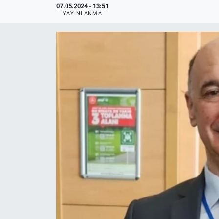
07.05.2024 - 13:51
YAYINLANMA
Politika
Bilecik
Kütahya
Gezi
Genel
Çevre
Yerel
Magazin
Bilim ve Teknoloji