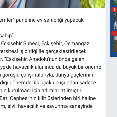
5
temler” paneline ev sahipliği yapacak
6
sahip”
Eskişehir Şubesi, Eskişehir, Osmangazi
rsitesi iş birliği ile gerçekleştirilecek
, “Eskişehir, Anadolu'nun önde gelen
iye'de havacılık alanında da büyük bir öneme
ri görüşlü çalışmalarıyla, dünya güçlerinin
adığı dönemde, ilk uçak uçuşundan sadece
nin kurulması için adımlar atılmıştır.
atı Cephesi'nin kilit üslerinden biri haline
im, sivil havacılık ve savunma sanayinde