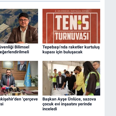
enliği Bilimsel
Tepebaşı’nda raketler kurtuluş
Değerlendirilmeli
kupası için buluşacak
Eskişehir'den 'çerçeve
Başkan Ayşe Ünlüce, sazova
si
çocuk evi inşaatını yerinde
inceledi