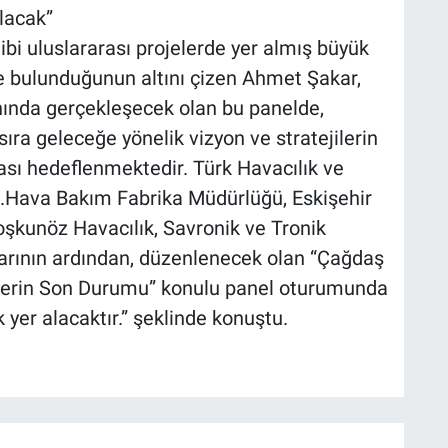
lacak”
bi uluslararası projelerde yer almış büyük
’de bulunduğunun altını çizen Ahmet Şakar,
anında gerçekleşecek olan bu panelde,
ıra geleceğe yönelik vizyon ve stratejilerin
ması hedeflenmektedir. Türk Havacılık ve
.Hava Bakım Fabrika Müdürlüğü, Eskişehir
Coşkunöz Havacılık, Savronik ve Tronik
mlarının ardından, düzenlenecek olan “Çağdaş
mlerin Son Durumu” konulu panel oturumunda
yer alacaktır.” şeklinde konuştu.