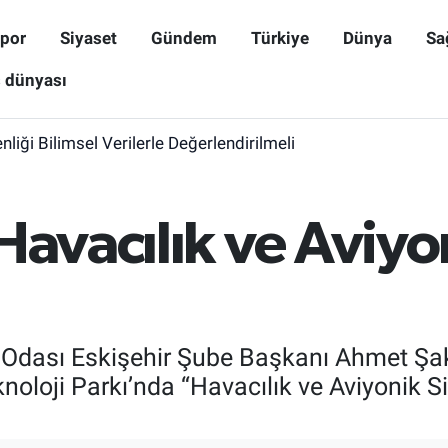
por
Siyaset
Gündem
Türkiye
Dünya
Sa
ş dünyası
iği Bilimsel Verilerle Değerlendirilmeli
Havacılık ve Aviyo
Odası Eskişehir Şube Başkanı Ahmet Şak
noloji Parkı’nda “Havacılık ve Aviyonik S