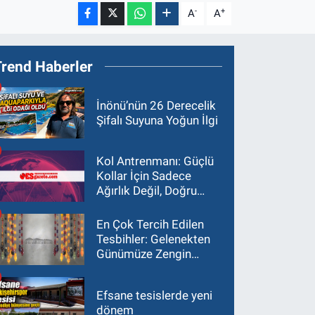
-
+
A
A
Trend Haberler
İnönü’nün 26 Derecelik
Şifalı Suyuna Yoğun İlgi
Kol Antrenmanı: Güçlü
Kollar İçin Sadece
Ağırlık Değil, Doğru
Yaklaşım Gerekir
En Çok Tercih Edilen
Tesbihler: Gelenekten
Günümüze Zengin
Çeşitlilik
Efsane tesislerde yeni
dönem