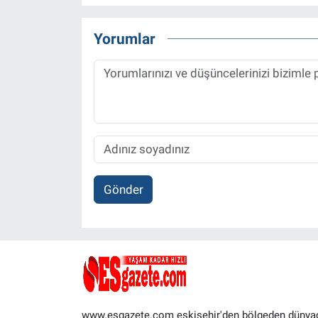
Yorumlar
Gönder
www.esgazete.com eskişehir'den bölgeden dünya