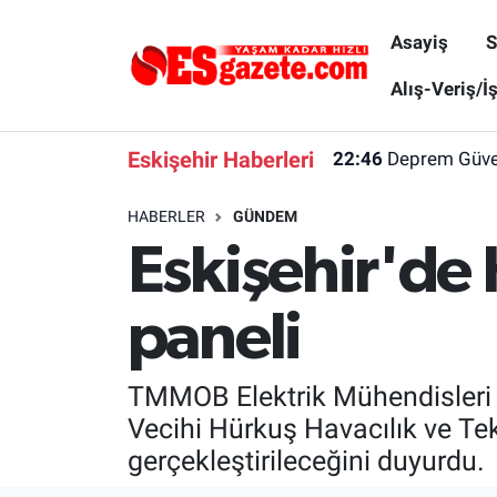
Asayiş
S
Asayiş
Yaşam
Eskişehir Nöbetçi Eczaneler
Alış-Veriş/İ
Spor
Afyonkarahisar
Eskişehir Hava Durumu
Eskişehir Haberleri
22:46
Deprem Güvenl
Siyaset
Eğitim
Eskişehir Trafik Yoğunluk Haritası
HABERLER
GÜNDEM
Eskişehir'de 
Gündem
Eskişehirspor Arşivi
Süper Lig Puan Durumu ve Fikstür
Türkiye
Eskişehir Arşivi
Tüm Manşetler
paneli
Dünya
Röportaj
Son Dakika Haberleri
TMMOB Elektrik Mühendisleri 
Sağlık
Ekonomi
Haber Arşivi
Vecihi Hürkuş Havacılık ve Tek
gerçekleştirileceğini duyurdu.
Alış-Veriş/İş dünyası
Kültür Sanat