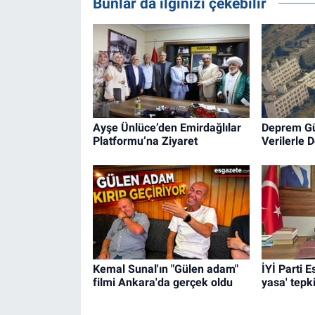
Bunlar da ilginizi çekebilir
Ayşe Ünlüce’den Emirdağlılar
Deprem Güv
Platformu’na Ziyaret
Verilerle 
Kemal Sunal'ın "Gülen adam"
İYİ Parti 
filmi Ankara'da gerçek oldu
yasa' tepki