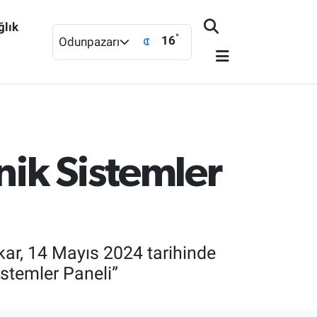
ğlık
°
16
Odunpazarı
nik Sistemler
ar, 14 Mayıs 2024 tarihinde
istemler Paneli”