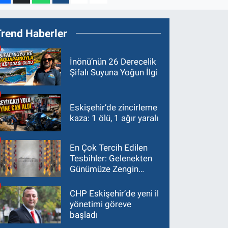
Trend Haberler
İnönü’nün 26 Derecelik
Şifalı Suyuna Yoğun İlgi
Eskişehir’de zincirleme
kaza: 1 ölü, 1 ağır yaralı
En Çok Tercih Edilen
Tesbihler: Gelenekten
Günümüze Zengin
Çeşitlilik
CHP Eskişehir’de yeni il
yönetimi göreve
başladı