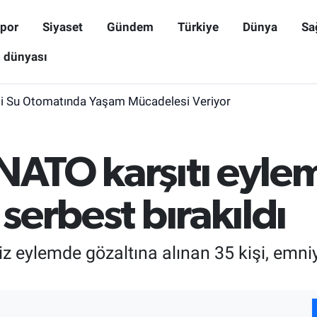
por
Siyaset
Gündem
Türkiye
Dünya
Sa
ş dünyası
i Su Otomatında Yaşam Mücadelesi Veriyor
 NATO karşıtı eyle
 serbest bırakıldı
iz eylemde gözaltına alınan 35 kişi, emni