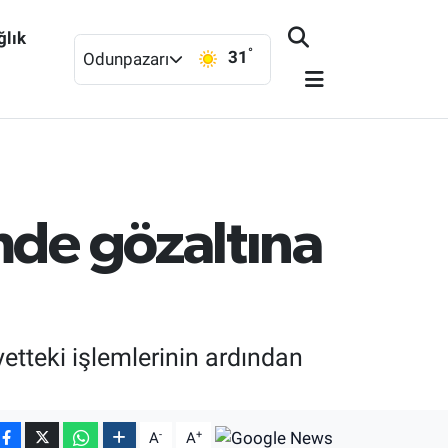
ğlık
°
31
Odunpazarı
mde gözaltına
yetteki işlemlerinin ardından
-
+
A
A