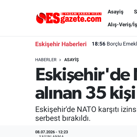
Asayiş
S
Asayiş
Yaşam
Eskişehir Nöbetçi Eczaneler
Alış-Veriş/İ
Spor
Afyonkarahisar
Eskişehir Hava Durumu
Eskişehir Haberleri
18:56
Borçlu Emekl
Siyaset
Eğitim
Eskişehir Trafik Yoğunluk Haritası
HABERLER
ASAYIŞ
Eskişehir'de
Gündem
Eskişehirspor Arşivi
Süper Lig Puan Durumu ve Fikstür
Türkiye
Eskişehir Arşivi
Tüm Manşetler
alınan 35 kişi
Dünya
Röportaj
Son Dakika Haberleri
Eskişehir'de NATO karşıtı izins
Sağlık
Ekonomi
Haber Arşivi
serbest bırakıldı.
Alış-Veriş/İş dünyası
Kültür Sanat
08.07.2026 - 12:23
YAYINLANMA