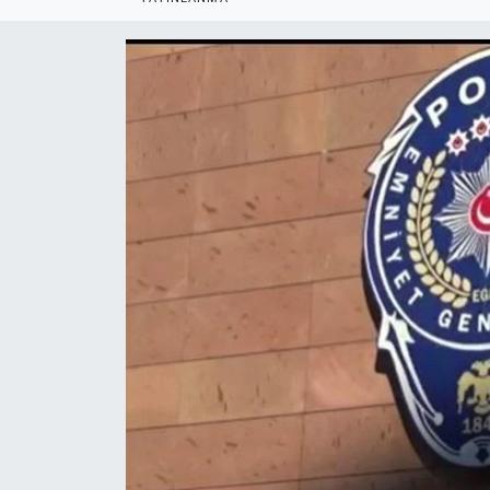
Politika
Bilecik
Kütahya
Gezi
Genel
Çevre
Yerel
Magazin
Bilim ve Teknoloji