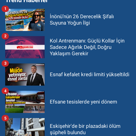
1
İnönü’nün 26 Derecelik Şifalı
Suyuna Yoğun İlgi
2
Kol Antrenmanı: Güçlü Kollar İçin
Sadece Ağırlık Değil, Doğru
Yaklaşım Gerekir
3
Esnaf kefalet kredi limiti yükseltildi
4
Efsane tesislerde yeni dönem
5
Eskişehir'de bir plazadaki ölüm
şüpheli bulundu