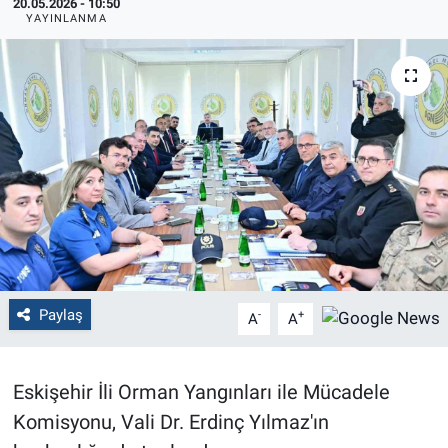
20.05.2026 - 10:50
YAYINLANMA
Politika
Bilecik
Kütahya
Gezi
Genel
Çevre
Paylaş
-
+
A
A
Yerel
Eskişehir İli Orman Yangınları ile Mücadele
Magazin
Komisyonu, Vali Dr. Erdinç Yılmaz'ın
Bilim ve Teknoloji