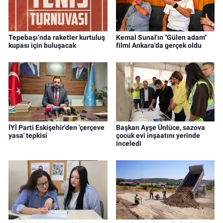
Tepebaşı’nda raketler kurtuluş
Kemal Sunal'ın "Gülen adam"
kupası için buluşacak
filmi Ankara'da gerçek oldu
İYİ Parti Eskişehir'den 'çerçeve
Başkan Ayşe Ünlüce, sazova
yasa' tepkisi
çocuk evi inşaatını yerinde
inceledi