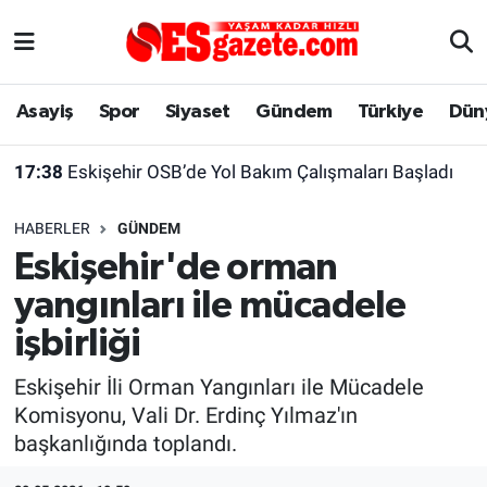
Asayiş
Yaşam
Eskişehir Nöbetçi Eczaneler
Asayiş
Spor
Siyaset
Gündem
Türkiye
Dün
Spor
Afyonkarahisar
Eskişehir Hava Durumu
17:38
Eskişehir OSB’de Yol Bakım Çalışmaları Başladı
Siyaset
Eğitim
Eskişehir Trafik Yoğunluk Haritası
HABERLER
GÜNDEM
Gündem
Eskişehirspor Arşivi
Süper Lig Puan Durumu ve Fikstür
Eskişehir'de orman
yangınları ile mücadele
Türkiye
Eskişehir Arşivi
Tüm Manşetler
işbirliği
Dünya
Röportaj
Son Dakika Haberleri
Eskişehir İli Orman Yangınları ile Mücadele
Komisyonu, Vali Dr. Erdinç Yılmaz'ın
Sağlık
Ekonomi
Haber Arşivi
başkanlığında toplandı.
Alış-Veriş/İş dünyası
Kültür Sanat