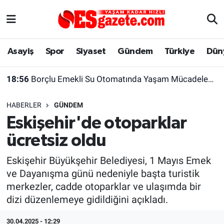
Asayiş
Yaşam
Eskişehir Nöbetçi Eczaneler
Asayiş
Spor
Siyaset
Gündem
Türkiye
Dün
Spor
Afyonkarahisar
Eskişehir Hava Durumu
18:56
Borçlu Emekli Su Otomatında Yaşam Mücadelesi Veriyor
Siyaset
Eğitim
Eskişehir Trafik Yoğunluk Haritası
HABERLER
GÜNDEM
Gündem
Eskişehirspor Arşivi
Süper Lig Puan Durumu ve Fikstür
Eskişehir'de otoparklar
ücretsiz oldu
Türkiye
Eskişehir Arşivi
Tüm Manşetler
Eskişehir Büyükşehir Belediyesi, 1 Mayıs Emek
Dünya
Röportaj
Son Dakika Haberleri
ve Dayanışma günü nedeniyle başta turistik
merkezler, cadde otoparklar ve ulaşımda bir
Sağlık
Ekonomi
Haber Arşivi
dizi düzenlemeye gidildiğini açıkladı.
Alış-Veriş/İş dünyası
Kültür Sanat
30.04.2025 - 12:29