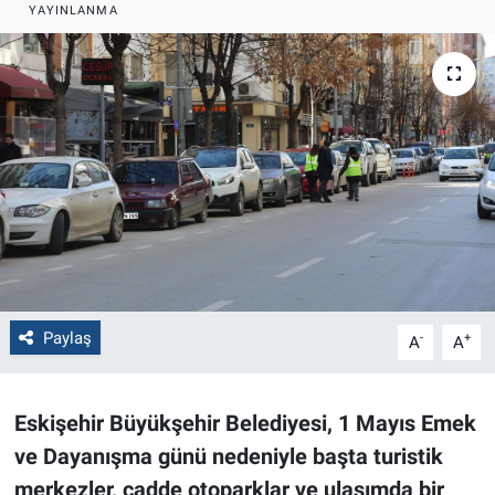
YAYINLANMA
Politika
Bilecik
Kütahya
Gezi
Genel
Çevre
Paylaş
-
+
A
A
Yerel
Eskişehir Büyükşehir Belediyesi, 1 Mayıs Emek
Magazin
ve Dayanışma günü nedeniyle başta turistik
merkezler, cadde otoparklar ve ulaşımda bir
Bilim ve Teknoloji