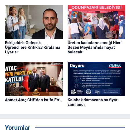
Eskişehir’e Gelecek
Üreten kadınların emeği Hicri
Öğrencilere Kritik Ev Kiralama
Sezen Meydanı'nda hayat
Uyarısı
bulacak
Ahmet Ataç CHP'den İstifa Etti,
Kalabak damacana su fiyatı
zamlandı
Yorumlar