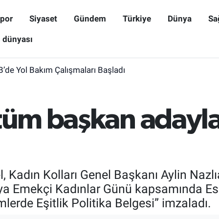
por
Siyaset
Gündem
Türkiye
Dünya
Sa
ş dünyası
B’de Yol Bakım Çalışmaları Başladı
tüm başkan adaylar
Kadın Kolları Genel Başkanı Aylin Nazlıaka
ya Emekçi Kadınlar Günü kapsamında Esk
lerde Eşitlik Politika Belgesi” imzaladı.