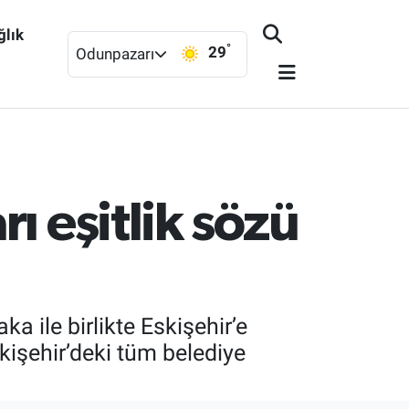
ğlık
°
29
Odunpazarı
ı eşitlik sözü
 ile birlikte Eskişehir’e
işehir’deki tüm belediye