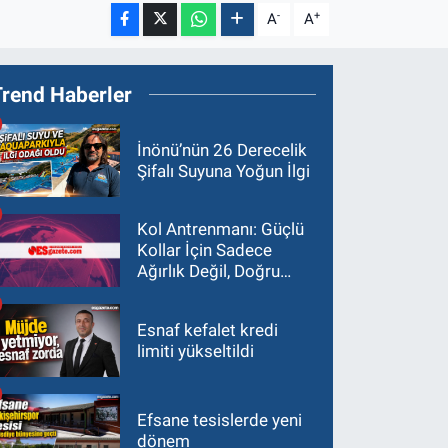
-
+
A
A
Trend Haberler
İnönü’nün 26 Derecelik
Şifalı Suyuna Yoğun İlgi
Kol Antrenmanı: Güçlü
Kollar İçin Sadece
Ağırlık Değil, Doğru
Yaklaşım Gerekir
Esnaf kefalet kredi
limiti yükseltildi
Efsane tesislerde yeni
dönem