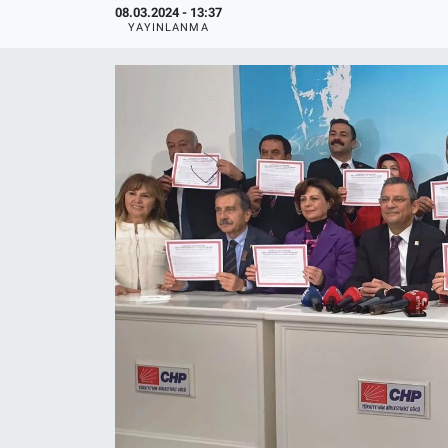
08.03.2024 - 13:37
YAYINLANMA
Politika
Bilecik
Kütahya
Gezi
Genel
Çevre
Yerel
Magazin
Bilim ve Teknoloji