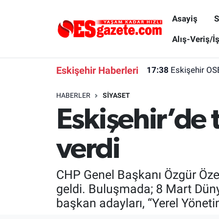
Asayiş
S
Asayiş
Yaşam
Eskişehir Nöbetçi Eczaneler
Alış-Veriş/İ
Spor
Afyonkarahisar
Eskişehir Hava Durumu
Eskişehir Haberleri
17:38
Eskişehir OS
Siyaset
Eğitim
Eskişehir Trafik Yoğunluk Haritası
HABERLER
SIYASET
Eskişehir’de 
Gündem
Eskişehirspor Arşivi
Süper Lig Puan Durumu ve Fikstür
Türkiye
Eskişehir Arşivi
Tüm Manşetler
verdi
Dünya
Röportaj
Son Dakika Haberleri
CHP Genel Başkanı Özgür Özel, 
Sağlık
Ekonomi
Haber Arşivi
geldi. Buluşmada; 8 Mart Dün
başkan adayları, “Yerel Yönetim
Alış-Veriş/İş dünyası
Kültür Sanat