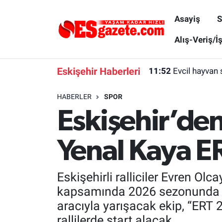
Asayiş
S
Asayiş
Yaşam
Eskişehir Nöbetçi Eczaneler
Alış-Veriş/İ
Spor
Afyonkarahisar
Eskişehir Hava Durumu
Eskişehir Haberleri
11:52
Evcil hayvan 
Siyaset
Eğitim
Eskişehir Trafik Yoğunluk Haritası
HABERLER
SPOR
Eskişehir’de
Gündem
Eskişehirspor Arşivi
Süper Lig Puan Durumu ve Fikstür
Türkiye
Eskişehir Arşivi
Tüm Manşetler
Yenal Kaya E
Dünya
Röportaj
Son Dakika Haberleri
Eskişehirli ralliciler Evren Ol
Sağlık
Ekonomi
Haber Arşivi
kapsamında 2026 sezonunda Tür
aracıyla yarışacak ekip, “ERT
Alış-Veriş/İş dünyası
Kültür Sanat
rallilerde start alacak.