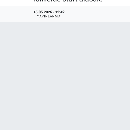
Politika
15.05.2026 - 12:42
YAYINLANMA
Bilecik
Kütahya
Gezi
Genel
Çevre
Yerel
Magazin
Bilim ve Teknoloji