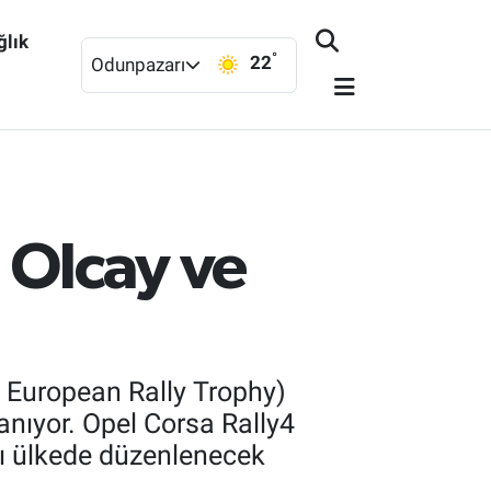
ğlık
°
22
Odunpazarı
 Olcay ve
RT European Rally Trophy)
nıyor. Opel Corsa Rally4
lı ülkede düzenlenecek