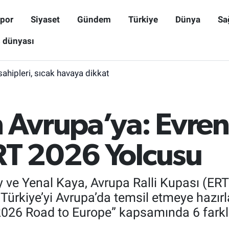
por
Siyaset
Gündem
Türkiye
Dünya
Sa
ş dünyası
sahipleri, sıcak havaya dikkat
n Avrupa’ya: Evren
RT 2026 Yolcusu
cay ve Yenal Kaya, Avrupa Ralli Kupası (E
kiye’yi Avrupa’da temsil etmeye hazırla
 2026 Road to Europe” kapsamında 6 fark