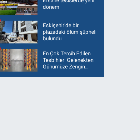
Efsane tesislerde yeni
dönem
Eskişehir'de bir
plazadaki ölüm şüpheli
bulundu
En Çok Tercih Edilen
Tesbihler: Gelenekten
Günümüze Zengin
Çeşitlilik