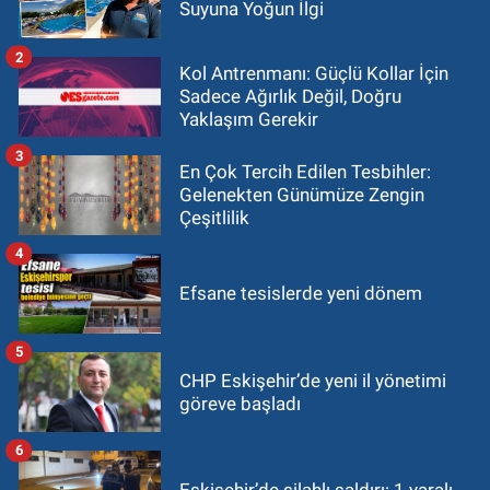
Suyuna Yoğun İlgi
2
Kol Antrenmanı: Güçlü Kollar İçin
Sadece Ağırlık Değil, Doğru
Yaklaşım Gerekir
3
En Çok Tercih Edilen Tesbihler:
Gelenekten Günümüze Zengin
Çeşitlilik
4
Efsane tesislerde yeni dönem
5
CHP Eskişehir’de yeni il yönetimi
göreve başladı
6