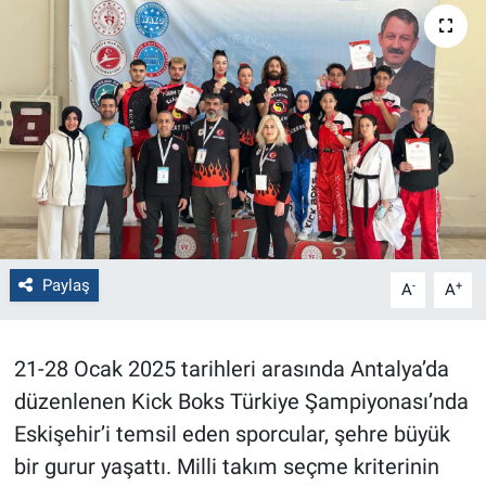
Politika
Bilecik
Kütahya
Gezi
Genel
Paylaş
-
+
A
A
Çevre
21-28 Ocak 2025 tarihleri arasında Antalya’da
Yerel
düzenlenen Kick Boks Türkiye Şampiyonası’nda
Magazin
Eskişehir’i temsil eden sporcular, şehre büyük
bir gurur yaşattı. Milli takım seçme kriterinin
Bilim ve Teknoloji