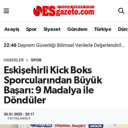
Asayiş
Yaşam
Eskişehir Nöbetçi Eczaneler
Asayiş
Spor
Siyaset
Gündem
Türkiye
Dün
Spor
Afyonkarahisar
Eskişehir Hava Durumu
22:46
Deprem Güvenliği Bilimsel Verilerle Değerlendirilmeli
Siyaset
Eğitim
Eskişehir Trafik Yoğunluk Haritası
HABERLER
SPOR
Gündem
Eskişehirspor Arşivi
Süper Lig Puan Durumu ve Fikstür
Eskişehirli Kick Boks
Sporcularından Büyük
Türkiye
Eskişehir Arşivi
Tüm Manşetler
Başarı: 9 Madalya ile
Dünya
Röportaj
Son Dakika Haberleri
Döndüler
Sağlık
Ekonomi
Haber Arşivi
30.01.2025 - 20:17
YAYINLANMA
Alış-Veriş/İş dünyası
Kültür Sanat