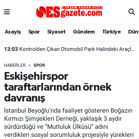
Asayiş
Yaşam
Eskişehir Nöbetçi Eczaneler
Asayiş
Spor
Siyaset
Gündem
Türkiye
Dün
Spor
Afyonkarahisar
Eskişehir Hava Durumu
13:03
Kontrolden Çıkan Otomobil Park Halindeki Araçlara Çarptı
Siyaset
Eğitim
Eskişehir Trafik Yoğunluk Haritası
HABERLER
SPOR
Gündem
Eskişehirspor Arşivi
Süper Lig Puan Durumu ve Fikstür
Eskişehirspor
taraftarlarından örnek
Türkiye
Eskişehir Arşivi
Tüm Manşetler
davranış
Dünya
Röportaj
Son Dakika Haberleri
İstanbul Beyoğlu’nda faaliyet gösteren Boğazın
Kırmızı Şimşekleri Derneği, yaklaşık 3 aydır
Sağlık
Ekonomi
Haber Arşivi
sürdürdüğü ve ‘’Mutluluk Ülküsü’’ adını
verdikleri sosyal sorumluluk projesiyle yürekleri
Alış-Veriş/İş dünyası
Kültür Sanat