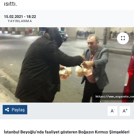
ısıttı.
Politika
15.02.2021 - 18:22
YAYINLANMA
Bilecik
Kütahya
Gezi
Genel
Çevre
Yerel
Paylaş
-
+
A
A
Magazin
İstanbul Beyoğlu’nda faaliyet gösteren Boğazın Kırmızı Şimşekleri
Bilim ve Teknoloji