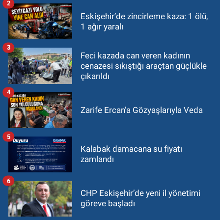
2
Eskişehir’de zincirleme kaza: 1 ölü,
1 ağır yaralı
3
Feci kazada can veren kadının
cenazesi sıkıştığı araçtan güçlükle
çıkarıldı
4
Zarife Ercan’a Gözyaşlarıyla Veda
5
Kalabak damacana su fiyatı
zamlandı
6
CHP Eskişehir’de yeni il yönetimi
göreve başladı