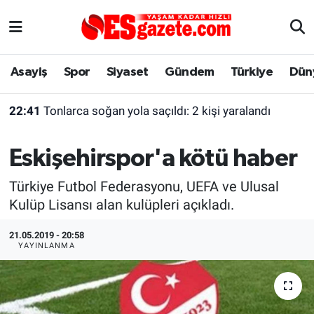
Asayiş
Yaşam
Eskişehir Nöbetçi Eczaneler
Asayiş
Spor
Siyaset
Gündem
Türkiye
Dün
Spor
Afyonkarahisar
Eskişehir Hava Durumu
22:41
Tonlarca soğan yola saçıldı: 2 kişi yaralandı
Siyaset
Eğitim
Eskişehir Trafik Yoğunluk Haritası
Eskişehirspor'a kötü haber
Gündem
Eskişehirspor Arşivi
Süper Lig Puan Durumu ve Fikstür
Türkiye Futbol Federasyonu, UEFA ve Ulusal
Türkiye
Eskişehir Arşivi
Tüm Manşetler
Kulüp Lisansı alan kulüpleri açıkladı.
Dünya
Röportaj
Son Dakika Haberleri
21.05.2019 - 20:58
YAYINLANMA
Sağlık
Ekonomi
Haber Arşivi
Alış-Veriş/İş dünyası
Kültür Sanat