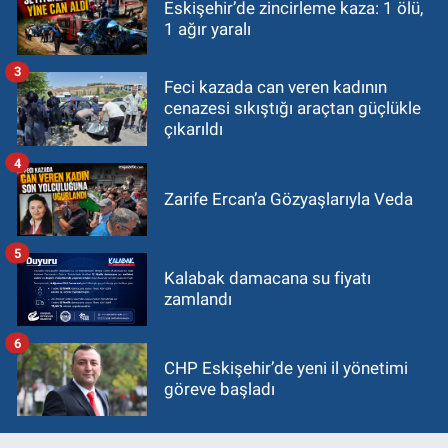
Eskişehir’de zincirleme kaza: 1 ölü,
1 ağır yaralı
3
Feci kazada can veren kadının
cenazesi sıkıştığı araçtan güçlükle
çıkarıldı
4
Zarife Ercan’a Gözyaşlarıyla Veda
5
Kalabak damacana su fiyatı
zamlandı
6
CHP Eskişehir’de yeni il yönetimi
göreve başladı