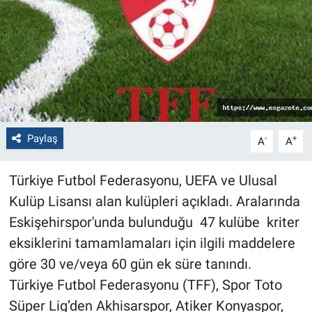
Politika
Bilecik
Kütahya
Gezi
Paylaş
-
+
A
A
Genel
Türkiye Futbol Federasyonu, UEFA ve Ulusal
Kulüp Lisansı alan kulüpleri açıkladı. Aralarında
Çevre
Eskişehirspor'unda bulunduğu 47 kulübe kriter
Yerel
eksiklerini tamamlamaları için ilgili maddelere
göre 30 ve/veya 60 gün ek süre tanındı.
Magazin
Türkiye Futbol Federasyonu (TFF), Spor Toto
Süper Lig’den Akhisarspor, Atiker Konyaspor,
Bilim ve Teknoloji