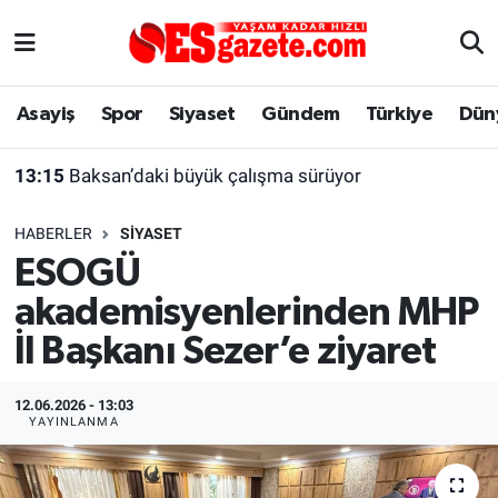
Asayiş
Yaşam
Eskişehir Nöbetçi Eczaneler
Asayiş
Spor
Siyaset
Gündem
Türkiye
Dün
Spor
Afyonkarahisar
Eskişehir Hava Durumu
13:15
Baksan’daki büyük çalışma sürüyor
Siyaset
Eğitim
Eskişehir Trafik Yoğunluk Haritası
HABERLER
SIYASET
Gündem
Eskişehirspor Arşivi
Süper Lig Puan Durumu ve Fikstür
ESOGÜ
akademisyenlerinden MHP
Türkiye
Eskişehir Arşivi
Tüm Manşetler
İl Başkanı Sezer’e ziyaret
Dünya
Röportaj
Son Dakika Haberleri
12.06.2026 - 13:03
Sağlık
Ekonomi
Haber Arşivi
YAYINLANMA
Alış-Veriş/İş dünyası
Kültür Sanat