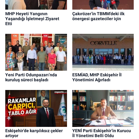
MHP Heyeti Yangının
Çakırözer’in TBMM’deki ilk
Yaşandığı İşletmeyi Ziyaret
önergesi gazeteciler için
Etti
Yeni Parti Odunpazarı’nda
ESMİAD, MHP Eskişehir İl
kuruluş süreci başladı
Yönetimini Ağırladı
Eskişehir’de karşılıksız çekler
YENİ Parti Eskişehir’in Kurucu
artıyor
İl Yönetimi Belli Oldu