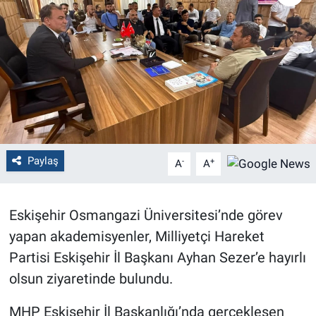
Politika
Bilecik
Kütahya
Gezi
Paylaş
-
+
A
A
Genel
Çevre
Eskişehir Osmangazi Üniversitesi’nde görev
yapan akademisyenler, Milliyetçi Hareket
Yerel
Partisi Eskişehir İl Başkanı Ayhan Sezer’e hayırlı
Magazin
olsun ziyaretinde bulundu.
MHP Eskişehir İl Başkanlığı’nda gerçekleşen
Bilim ve Teknoloji