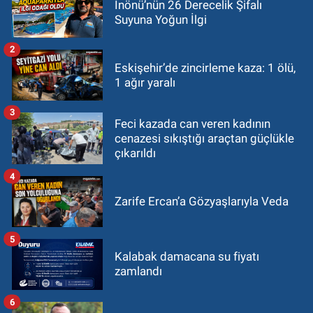
İnönü’nün 26 Derecelik Şifalı
Suyuna Yoğun İlgi
2
Eskişehir’de zincirleme kaza: 1 ölü,
1 ağır yaralı
3
Feci kazada can veren kadının
cenazesi sıkıştığı araçtan güçlükle
çıkarıldı
4
Zarife Ercan’a Gözyaşlarıyla Veda
5
Kalabak damacana su fiyatı
zamlandı
6