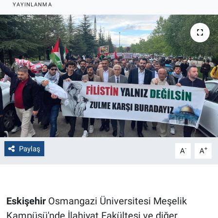
YAYINLANMA
Politika
Bilecik
Kütahya
Gezi
Genel
Çevre
Paylaş
-
+
A
A
Yerel
Magazin
Eskişehir
Osmangazi Üniversitesi Meşelik
Kampüsü'nde İlahiyat Fakültesi ve diğer
Bilim ve Teknoloji