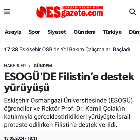
Asayiş
Yaşam
Eskişehir Nöbetçi Eczaneler
Asayiş
Spor
Siyaset
Gündem
Türkiye
Dün
Spor
Afyonkarahisar
Eskişehir Hava Durumu
17:38
Eskişehir OSB’de Yol Bakım Çalışmaları Başladı
Siyaset
Eğitim
Eskişehir Trafik Yoğunluk Haritası
HABERLER
GÜNDEM
Gündem
Eskişehirspor Arşivi
Süper Lig Puan Durumu ve Fikstür
ESOGÜ'DE Filistin’e destek
yürüyüşü
Türkiye
Eskişehir Arşivi
Tüm Manşetler
Eskişehir Osmangazi Üniversitesinde (ESOGÜ)
Dünya
Röportaj
Son Dakika Haberleri
öğrenciler ve Rektör Prof. Dr. Kamil Çolak’ın
katılımıyla gerçekleştirildikleri yürüyüşte İsrail
Sağlık
Ekonomi
Haber Arşivi
protesto edilirken Filistin’e destek verildi.
Alış-Veriş/İş dünyası
Kültür Sanat
13.05.2024 - 18:11