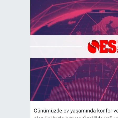
Politika
Bilecik
Kütahya
Gezi
Genel
Çevre
Yerel
Magazin
Günümüzde ev yaşamında konfor ve 
Bilim ve Teknoloji