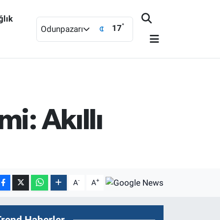
ğlık
°
17
Odunpazarı
i: Akıllı
-
+
A
A
Trend Haberler