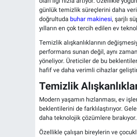
olan ilgi hızla artıyor. Özellikle yoğ
günlük temizlik süreçlerini daha ver
doğrultuda
buhar makinesi
, şarjlı 
yılların en çok tercih edilen ev teknol
Temizlik alışkanlıklarının değişmesiyl
performans sunan değil, aynı zaman
yöneliyor. Üreticiler de bu beklentil
hafif ve daha verimli cihazlar geliş
Temizlik Alışkanlıkla
Modern yaşamın hızlanması, ev işleri
beklentilerini de farklılaştırıyor. Ge
daha teknolojik çözümlere bırakıyor.
Özellikle çalışan bireylerin ve çocukl