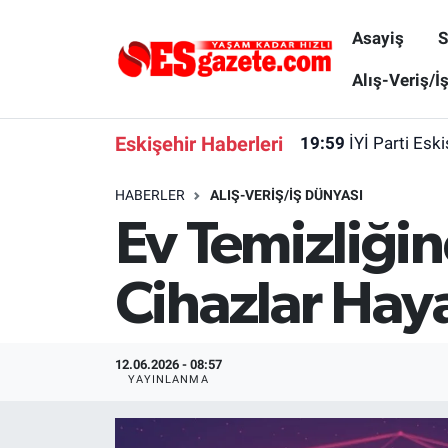
Asayiş
S
Asayiş
Yaşam
Eskişehir Nöbetçi Eczaneler
Alış-Veriş/İ
Spor
Afyonkarahisar
Eskişehir Hava Durumu
Eskişehir Haberleri
19:59
İYİ Parti Esk
Siyaset
Eğitim
Eskişehir Trafik Yoğunluk Haritası
HABERLER
ALIŞ-VERIŞ/İŞ DÜNYASI
Ev Temizliğin
Gündem
Eskişehirspor Arşivi
Süper Lig Puan Durumu ve Fikstür
Türkiye
Eskişehir Arşivi
Tüm Manşetler
Cihazlar Haya
Dünya
Röportaj
Son Dakika Haberleri
12.06.2026 - 08:57
Sağlık
Ekonomi
Haber Arşivi
YAYINLANMA
Alış-Veriş/İş dünyası
Kültür Sanat