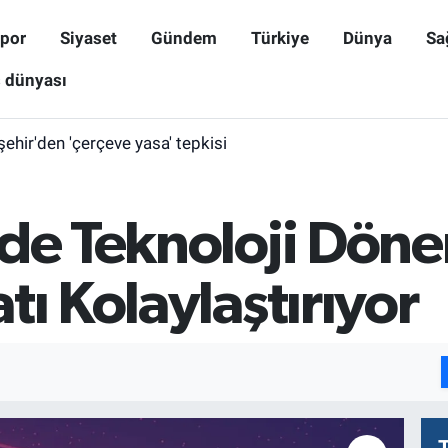
por
Siyaset
Gündem
Türkiye
Dünya
Sa
ş dünyası
işehir'den 'çerçeve yasa' tepkisi
de Teknoloji Dönem
tı Kolaylaştırıyor