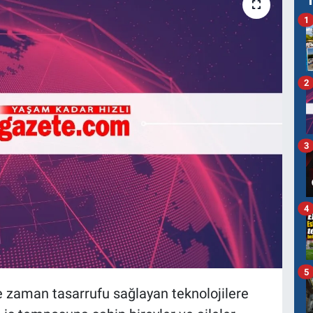
1
2
3
4
5
zaman tasarrufu sağlayan teknolojilere