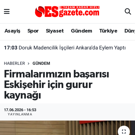
Asayiş
Yaşam
Eskişehir Nöbetçi Eczaneler
Asayiş
Spor
Siyaset
Gündem
Türkiye
Dün
Spor
Afyonkarahisar
Eskişehir Hava Durumu
17:03
Doruk Madencilik İşçileri Ankara’da Eylem Yaptı
Siyaset
Eğitim
Eskişehir Trafik Yoğunluk Haritası
HABERLER
GÜNDEM
Gündem
Eskişehirspor Arşivi
Süper Lig Puan Durumu ve Fikstür
Firmalarımızın başarısı
Eskişehir için gurur
Türkiye
Eskişehir Arşivi
Tüm Manşetler
kaynağı
Dünya
Röportaj
Son Dakika Haberleri
17.06.2026 - 16:53
Sağlık
Ekonomi
Haber Arşivi
YAYINLANMA
Alış-Veriş/İş dünyası
Kültür Sanat