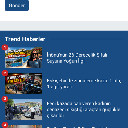
Gönder
Trend Haberler
1
İnönü’nün 26 Derecelik Şifalı
Suyuna Yoğun İlgi
2
Eskişehir’de zincirleme kaza: 1 ölü,
1 ağır yaralı
3
Feci kazada can veren kadının
cenazesi sıkıştığı araçtan güçlükle
çıkarıldı
4