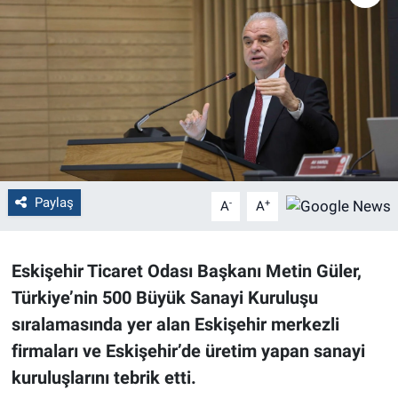
Politika
Bilecik
Kütahya
Gezi
Paylaş
-
+
A
A
Genel
Çevre
Eskişehir Ticaret Odası Başkanı Metin Güler,
Türkiye’nin 500 Büyük Sanayi Kuruluşu
Yerel
sıralamasında yer alan Eskişehir merkezli
Magazin
firmaları ve Eskişehir’de üretim yapan sanayi
kuruluşlarını tebrik etti.
Bilim ve Teknoloji