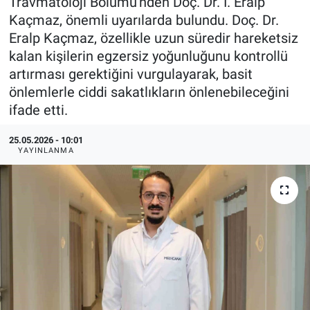
Travmatoloji Bölümü'nden Doç. Dr. İ. Eralp
Kaçmaz, önemli uyarılarda bulundu. Doç. Dr.
Politika
Eralp Kaçmaz, özellikle uzun süredir hareketsiz
kalan kişilerin egzersiz yoğunluğunu kontrollü
Bilecik
artırması gerektiğini vurgulayarak, basit
önlemlerle ciddi sakatlıkların önlenebileceğini
Kütahya
ifade etti.
Gezi
25.05.2026 - 10:01
YAYINLANMA
Genel
Çevre
Yerel
Magazin
Bilim ve Teknoloji