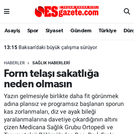
Asayiş
Yaşam
Eskişehir Nöbetçi Eczaneler
Asayiş
Spor
Siyaset
Gündem
Türkiye
Dün
Spor
Afyonkarahisar
Eskişehir Hava Durumu
13:15
Baksan’daki büyük çalışma sürüyor
Siyaset
Eğitim
Eskişehir Trafik Yoğunluk Haritası
HABERLER
SAĞLIK HABERLERI
Gündem
Eskişehirspor Arşivi
Süper Lig Puan Durumu ve Fikstür
Form telaşı sakatlığa
neden olmasın
Türkiye
Eskişehir Arşivi
Tüm Manşetler
Yazın gelmesiyle birlikte daha fit görünmek
Dünya
Röportaj
Son Dakika Haberleri
adına plansız ve programsız başlanan sporun
kas zorlanmaları, diz ve ayak bileği
Sağlık
Ekonomi
Haber Arşivi
yaralanmalarına davetiye çıkardığının altını
çizen Medicana Sağlık Grubu Ortopedi ve
Alış-Veriş/İş dünyası
Kültür Sanat