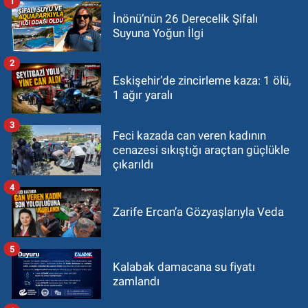
1
İnönü’nün 26 Derecelik Şifalı
Suyuna Yoğun İlgi
2
Eskişehir’de zincirleme kaza: 1 ölü,
1 ağır yaralı
3
Feci kazada can veren kadının
cenazesi sıkıştığı araçtan güçlükle
çıkarıldı
4
Zarife Ercan’a Gözyaşlarıyla Veda
5
Kalabak damacana su fiyatı
zamlandı