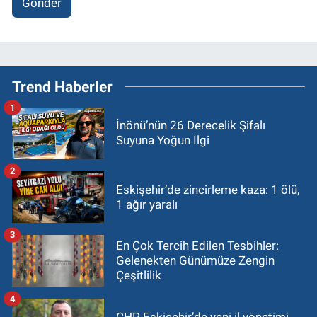
Gönder
Trend Haberler
1
İnönü’nün 26 Derecelik Şifalı
Suyuna Yoğun İlgi
2
Eskişehir’de zincirleme kaza: 1 ölü,
1 ağır yaralı
3
En Çok Tercih Edilen Tesbihler:
Gelenekten Günümüze Zengin
Çeşitlilik
4
CHP Eskişehir’de yeni il yönetimi