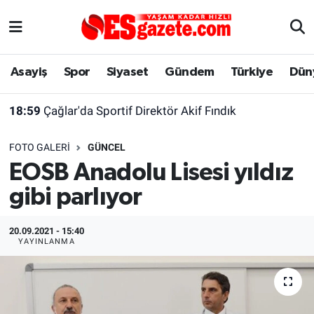
Asayiş
Yaşam
Eskişehir Nöbetçi Eczaneler
Asayiş
Spor
Siyaset
Gündem
Türkiye
Dün
Spor
Afyonkarahisar
Eskişehir Hava Durumu
18:59
Çağlar'da Sportif Direktör Akif Fındık
Siyaset
Eğitim
Eskişehir Trafik Yoğunluk Haritası
FOTO GALERI
GÜNCEL
Gündem
Eskişehirspor Arşivi
Süper Lig Puan Durumu ve Fikstür
EOSB Anadolu Lisesi yıldız
gibi parlıyor
Türkiye
Eskişehir Arşivi
Tüm Manşetler
Dünya
Röportaj
Son Dakika Haberleri
20.09.2021 - 15:40
YAYINLANMA
Sağlık
Ekonomi
Haber Arşivi
Alış-Veriş/İş dünyası
Kültür Sanat