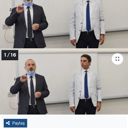
Politika
Bilecik
Kütahya
Gezi
1 / 16
Genel
Çevre
Yerel
Magazin
Paylaş
Bilim ve Teknoloji