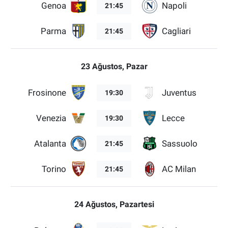
Genoa
Napoli
21:45
Parma
Cagliari
21:45
23 Ağustos, Pazar
Frosinone
Juventus
19:30
Venezia
Lecce
19:30
Atalanta
Sassuolo
21:45
Torino
AC Milan
21:45
24 Ağustos, Pazartesi