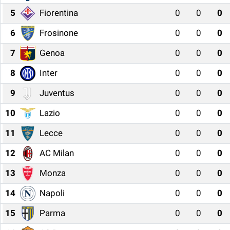
5
Fiorentina
0
0
0
Politika
6
Frosinone
0
0
0
Bilecik
7
Genoa
0
0
0
Kütahya
8
Inter
0
0
0
9
Juventus
0
0
0
Gezi
10
Lazio
0
0
0
Genel
11
Lecce
0
0
0
Çevre
12
AC Milan
0
0
0
13
Monza
0
0
0
Yerel
14
Napoli
0
0
0
Magazin
15
Parma
0
0
0
Bilim ve Teknoloji