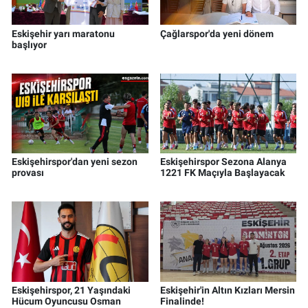
Eskişehir yarı maratonu
Çağlarspor'da yeni dönem
başlıyor
Eskişehirspor'dan yeni sezon
Eskişehirspor Sezona Alanya
provası
1221 FK Maçıyla Başlayacak
Eskişehirspor, 21 Yaşındaki
Eskişehir'in Altın Kızları Mersin
Hücum Oyuncusu Osman
Finalinde!