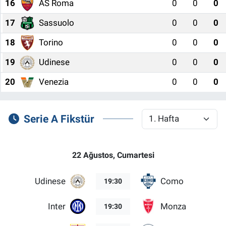
16
AS Roma
0
0
0
17
Sassuolo
0
0
0
18
Torino
0
0
0
19
Udinese
0
0
0
20
Venezia
0
0
0
Serie A Fikstür
22 Ağustos, Cumartesi
Udinese
Como
19:30
Inter
Monza
19:30