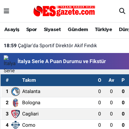
Asayiş
Yaşam
Eskişehir Nöbetçi Eczaneler
Asayiş
Spor
Siyaset
Gündem
Türkiye
Dün
Spor
Afyonkarahisar
Eskişehir Hava Durumu
18:59
Çağlar'da Sportif Direktör Akif Fındık
Siyaset
Eğitim
Eskişehir Trafik Yoğunluk Haritası
İtalya Serie A Puan Durumu ve Fikstür
Gündem
Eskişehirspor Arşivi
Süper Lig Puan Durumu ve Fikstür
#
Takım
O
Av
P
Türkiye
Eskişehir Arşivi
Tüm Manşetler
1
Atalanta
0
0
0
Dünya
Röportaj
Son Dakika Haberleri
2
Bologna
0
0
0
Sağlık
Ekonomi
Haber Arşivi
3
Cagliari
0
0
0
Alış-Veriş/İş dünyası
Kültür Sanat
4
Como
0
0
0